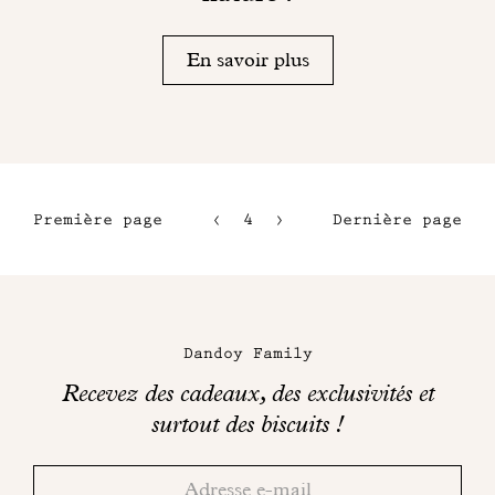
En savoir plus
Première page
4
5
Dernière page
1
6
2
7
Maison
3
Dandoy
Dandoy Family
sur
Recevez des cadeaux, des exclusivités et
les
surtout des biscuits !
réseaux
Merci!
Adresse
Consultez