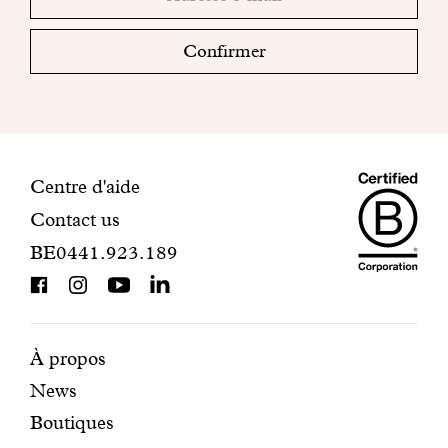
sociaux
email
votre
boite
Confirmer
mail
pour
finaliser
votre
inscription.
Maiso
Informations
Centre d'aide
Contact us
Dando
de
BE0441.923.189
is
contact
BCorp
certifi
Pages
Navigation
À propos
News
mises
secondaire
Boutiques
en