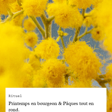
Engagé avec bon sens
Manifesto
Dandoy Family
Boutiques
Mon compte
E-Shop
Rituel
Printemps en bourgeon & Pâques tout en
rond.