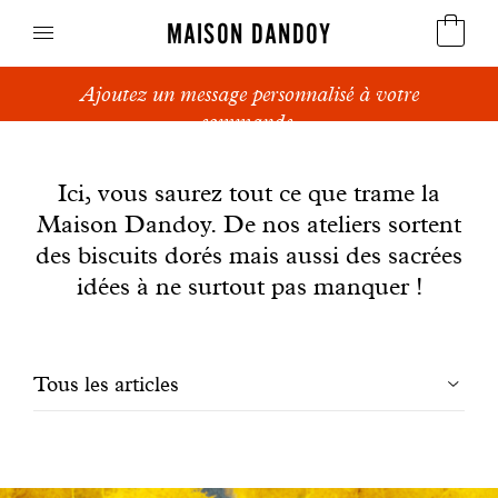
MAISON DANDOY
Ajoutez un message personnalisé à votre
Speculoos
commande.
News
Biscuits
Ici, vous saurez tout ce que trame la
Maison Dandoy. De nos ateliers sortent
Pains sucrés
des biscuits dorés mais aussi des sacrées
Gâteaux
idées à ne surtout pas manquer !
Friandises
Filtrer
Tous les articles
Gaufres
les
Cadeaux d'affaires
articles