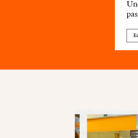
Une
pas
En