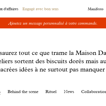
 d'affaires
Engagé avec bon sens
Manifesto
Ajoutez un message personnalisé à votre commande.
s saurez tout ce que trame la Maison D
eliers sortent des biscuits dorés mais au
sacrées idées à ne surtout pas manquer 
s
Behind the scene
Rituel
News
Collaboratio