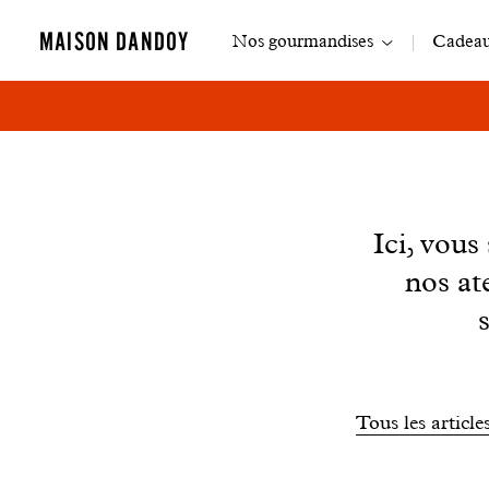
Navigation
MAISON DANDOY
Nos gourmandises
Cadeaux
principale
News
Ici, vou
nos at
Filtrer
Tous les article
les