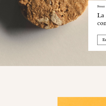
News
La 
co
En