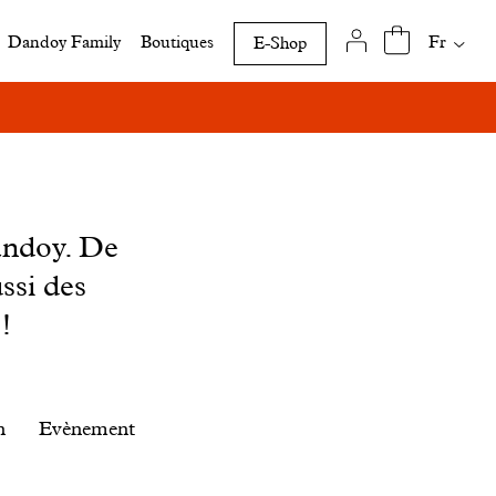
Traduct
Fr
Dandoy Family
Boutiques
E-Shop
disponi
de
cette
page
andoy. De
ssi des
!
n
Evènement