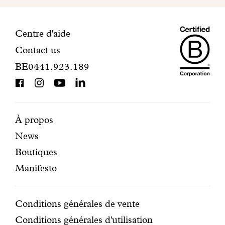
votre
inscription.
Maiso
Informations
Centre d'aide
Contact us
Dando
de
BE0441.923.189
is
contact
BCorp
certifi
Pages
Navigation
À propos
News
mises
secondaire
Boutiques
en
Manifesto
avant
Conditions
Conditions générales de vente
Conditions générales d'utilisation