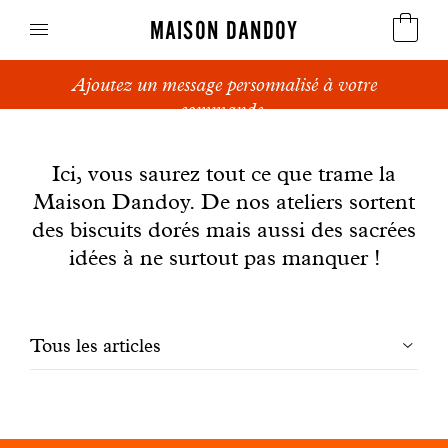
MAISON DANDOY
Ajoutez un message personnalisé à votre
Speculoos
commande.
News
Biscuits
Ici, vous saurez tout ce que trame la
Maison Dandoy. De nos ateliers sortent
Pains sucrés
des biscuits dorés mais aussi des sacrées
Gâteaux
idées à ne surtout pas manquer !
Friandises
Filtrer
Tous les articles
Gaufres
les
Cadeaux d'affaires
articles