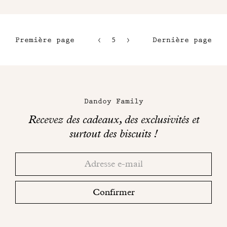
Première page
5
6
Dernière page
2
7
3
8
Maison
4
Dandoy
Dandoy Family
sur
Recevez des cadeaux, des exclusivités et
les
surtout des biscuits !
réseaux
Merci!
Adresse
Consultez
sociaux
email
votre
boite
Confirmer
mail
pour
finaliser