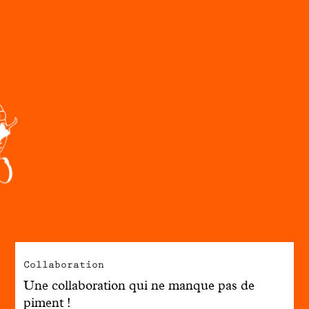
Engagé avec bon sens
Manifesto
Dandoy Family
Boutiques
Mon compte
E-Shop
Collaboration
Une collaboration qui ne manque pas de
piment !