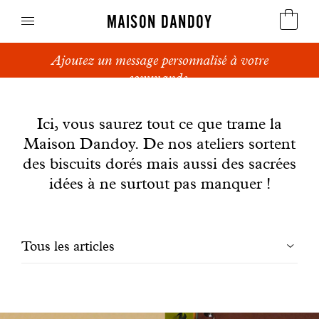
MAISON DANDOY
Ajoutez un message personnalisé à votre
Speculoos
commande.
News
Biscuits
Ici, vous saurez tout ce que trame la
Maison Dandoy. De nos ateliers sortent
Pains sucrés
des biscuits dorés mais aussi des sacrées
Gâteaux
idées à ne surtout pas manquer !
Friandises
Filtrer
Tous les articles
Gaufres
les
Cadeaux d'affaires
articles