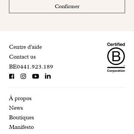
boite
Confirmer
mail
pour
finaliser
votre
inscription.
Maiso
Informations
Centre d'aide
Contact us
Dando
de
BE0441.923.189
is
contact
BCorp
certifi
Pages
Navigation
À propos
News
mises
secondaire
Boutiques
en
Manifesto
avant