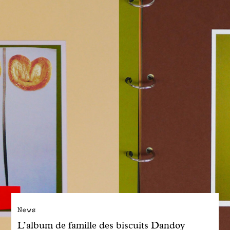
Engagé avec bon sens
Manifesto
Dandoy Family
Boutiques
Mon compte
E-Shop
News
L’album de famille des biscuits Dandoy