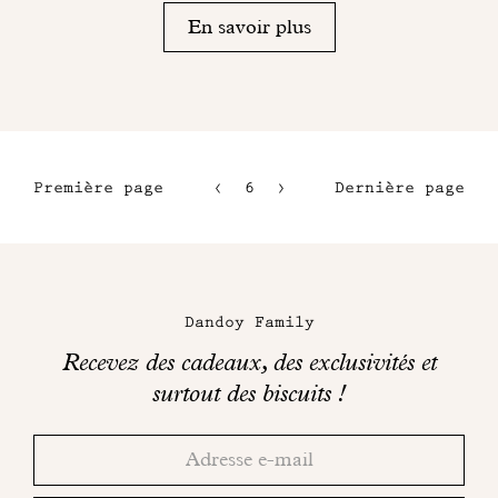
En savoir plus
Première page
6
7
Dernière page
3
8
4
9
Maison
5
Dandoy
Dandoy Family
sur
Recevez des cadeaux, des exclusivités et
les
surtout des biscuits !
réseaux
Merci!
Adresse
Consultez
sociaux
email
votre