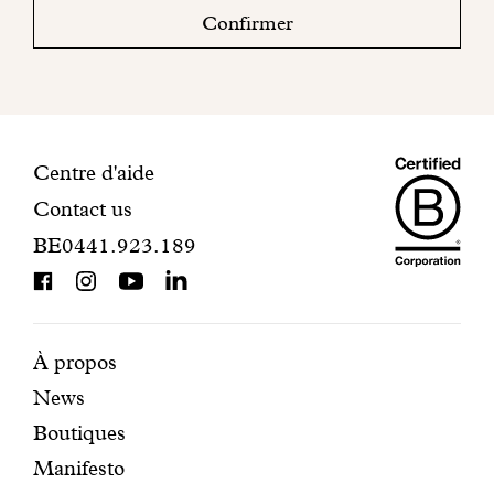
boite
Confirmer
mail
pour
finaliser
votre
inscription.
Maiso
Informations
Centre d'aide
Contact us
Dando
de
BE0441.923.189
is
contact
BCorp
certifi
Pages
Navigation
À propos
News
mises
secondaire
Boutiques
en
Manifesto
avant