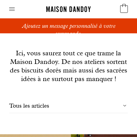
MAISON DANDOY
Ajoutez un message personnalisé à votre
Speculoos
commande.
News
Biscuits
Ici, vous saurez tout ce que trame la
Maison Dandoy. De nos ateliers sortent
Pains sucrés
des biscuits dorés mais aussi des sacrées
Gâteaux
idées à ne surtout pas manquer !
Friandises
Filtrer
Tous les articles
Gaufres
les
Cadeaux d'affaires
articles