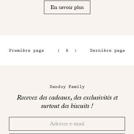
En savoir plus
Première page
6
7
Dernière page
3
8
4
9
Maison
5
Dandoy
Dandoy Family
sur
Recevez des cadeaux, des exclusivités et
les
surtout des biscuits !
réseaux
Merci!
Adresse
Consultez
sociaux
email
votre