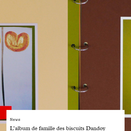
Engagé avec bon sens
Manifesto
Dandoy Family
Boutiques
Mon compte
E-Shop
News
L’album de famille des biscuits Dandoy