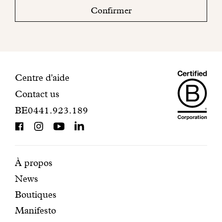
boite
Confirmer
mail
pour
finaliser
votre
inscription.
Maiso
Informations
Centre d'aide
Contact us
Dando
de
BE0441.923.189
is
contact
BCorp
certifi
Pages
Navigation
À propos
News
mises
secondaire
Boutiques
en
Manifesto
avant