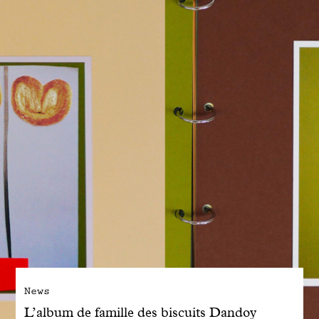
Engagé avec bon sens
Manifesto
Dandoy Family
Boutiques
Mon compte
E-Shop
News
L’album de famille des biscuits Dandoy