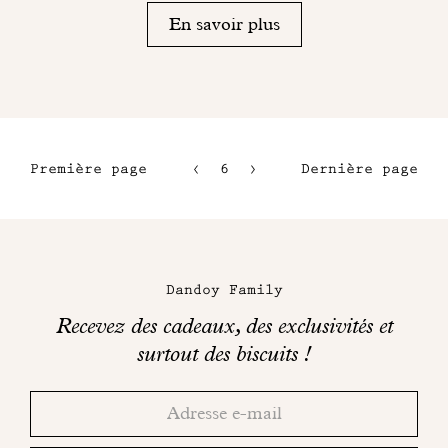
En savoir plus
Première page
6
7
Dernière page
3
8
4
9
Maison
5
Dandoy
Dandoy Family
sur
Recevez des cadeaux, des exclusivités et
les
surtout des biscuits !
réseaux
Merci!
Adresse
Consultez
sociaux
email
votre