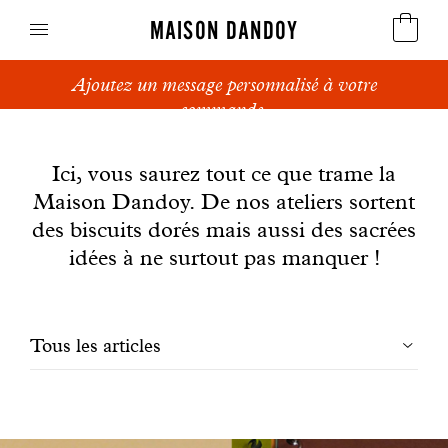
MAISON DANDOY
Ajoutez un message personnalisé à votre
Speculoos
commande.
News
Biscuits
Ici, vous saurez tout ce que trame la
Maison Dandoy. De nos ateliers sortent
Pains sucrés
des biscuits dorés mais aussi des sacrées
Gâteaux
idées à ne surtout pas manquer !
Friandises
Filtrer
Tous les articles
Gaufres
les
Cadeaux d'affaires
articles