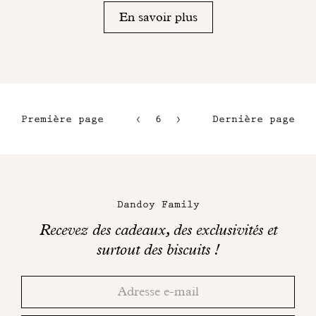
En savoir plus
Première page
6
7
Dernière page
3
8
4
9
Maison
5
Dandoy
Dandoy Family
sur
Recevez des cadeaux, des exclusivités et
les
surtout des biscuits !
réseaux
Merci!
Adresse
Consultez
sociaux
email
votre