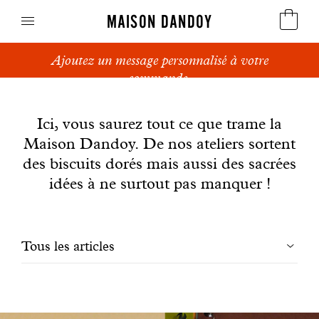
MAISON DANDOY
Ajoutez un message personnalisé à votre
Speculoos
commande.
News
Biscuits
Ici, vous saurez tout ce que trame la
Maison Dandoy. De nos ateliers sortent
Pains sucrés
des biscuits dorés mais aussi des sacrées
Gâteaux
idées à ne surtout pas manquer !
Friandises
Filtrer
Tous les articles
Gaufres
les
Cadeaux d'affaires
articles