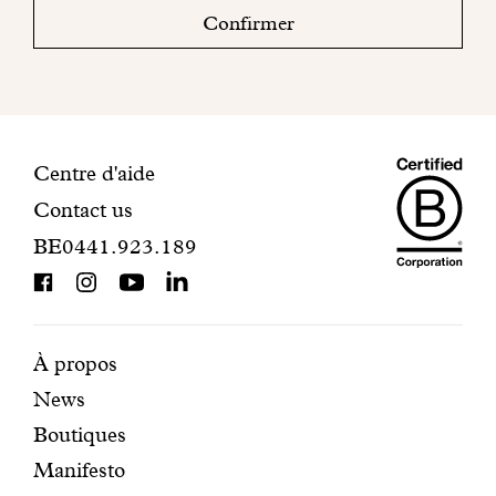
boite
Confirmer
mail
pour
finaliser
votre
inscription.
Maiso
Informations
Centre d'aide
Contact us
Dando
de
BE0441.923.189
is
contact
BCorp
certifi
Pages
Navigation
À propos
News
mises
secondaire
Boutiques
en
Manifesto
avant