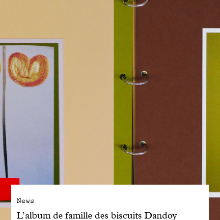
Engagé avec bon sens
Manifesto
Dandoy Family
Boutiques
Mon compte
E-Shop
News
L’album de famille des biscuits Dandoy