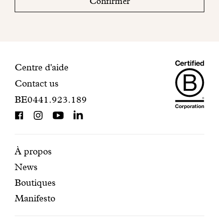
Confirmer
mail
pour
finaliser
votre
inscription.
Maiso
Informations
Centre d'aide
Contact us
Dando
de
BE0441.923.189
is
contact
BCorp
certifi
Pages
Navigation
À propos
News
mises
secondaire
Boutiques
en
Manifesto
avant