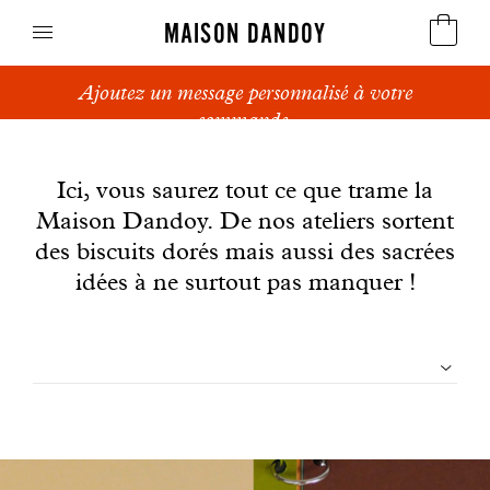
MAISON DANDOY
Ajoutez un message personnalisé à votre
Speculoos
commande.
News
Biscuits
Ici, vous saurez tout ce que trame la
Maison Dandoy. De nos ateliers sortent
Pains sucrés
des biscuits dorés mais aussi des sacrées
Gâteaux
idées à ne surtout pas manquer !
Friandises
Filtrer
Gaufres
les
Cadeaux d'affaires
articles