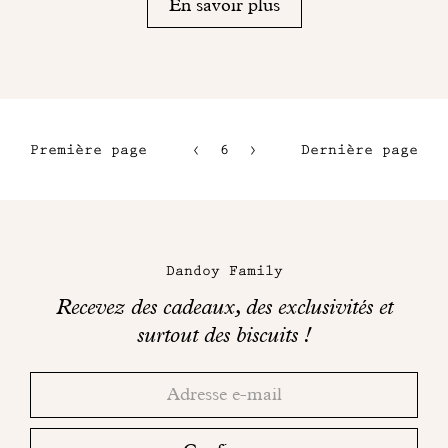
En savoir plus
Première page
6
7
Dernière page
3
8
4
9
Maison
5
Dandoy
Dandoy Family
sur
Recevez des cadeaux, des exclusivités et
les
surtout des biscuits !
réseaux
Merci!
Adresse
Consultez
sociaux
email
votre
boite