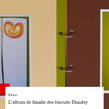
Engagé avec bon sens
Manifesto
Dandoy Family
Boutiques
Mon compte
E-Shop
News
L’album de famille des biscuits Dandoy