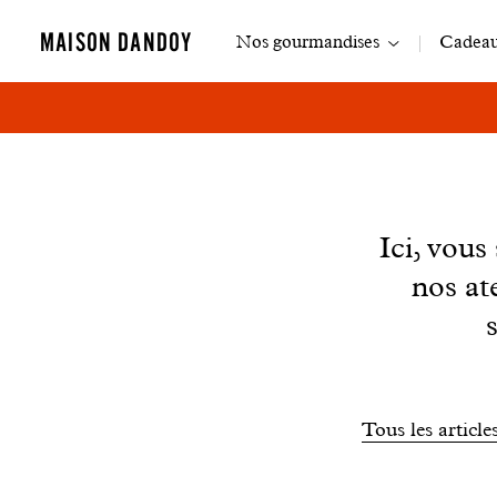
Navigation
MAISON DANDOY
Nos gourmandises
Cadeaux
principale
News
Ici, vou
nos at
Filtrer
Tous les article
les