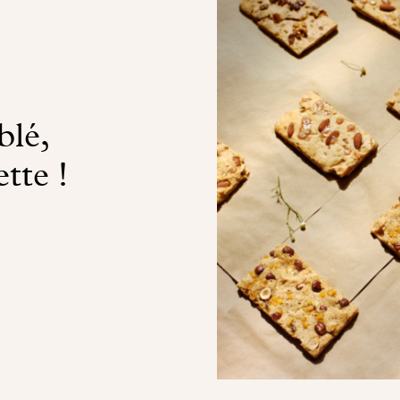
blé,
ette !