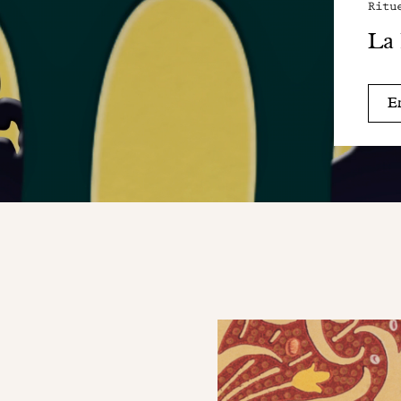
Ritu
La 
En