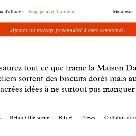
 d'affaires
Engagé avec bon sens
Manifesto
Ajoutez un message personnalisé à votre commande.
s saurez tout ce que trame la Maison D
eliers sortent des biscuits dorés mais au
sacrées idées à ne surtout pas manquer 
s
Behind the scene
Rituel
News
Collaboratio