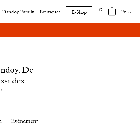
Traduct
Fr
Dandoy Family
Boutiques
E-Shop
disponi
de
cette
page
andoy. De
ssi des
!
n
Evènement