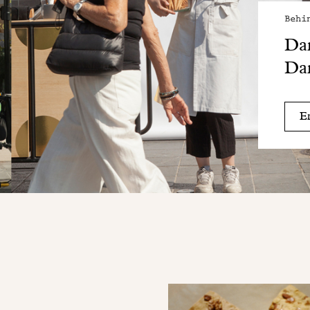
Behi
Dan
Da
En