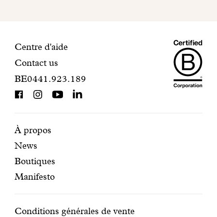
finaliser
votre
inscription.
Maiso
Informations
Centre d'aide
Contact us
Dando
de
BE0441.923.189
is
contact
BCorp
certifi
Pages
Navigation
À propos
News
mises
secondaire
Boutiques
en
Manifesto
avant
Conditions
Conditions générales de vente