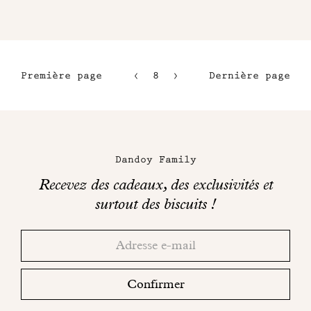
Première page
8
9
Dernière page
5
10
6
11
Maison
7
Dandoy
Dandoy Family
sur
Recevez des cadeaux, des exclusivités et
les
surtout des biscuits !
réseaux
Merci!
Adresse
Consultez
sociaux
email
votre
boite
Confirmer
mail
pour