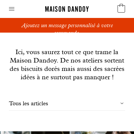
MAISON DANDOY
Ajoutez un message personnalisé à votre
Speculoos
commande.
News
Biscuits
Ici, vous saurez tout ce que trame la
Maison Dandoy. De nos ateliers sortent
Pains sucrés
des biscuits dorés mais aussi des sacrées
Gâteaux
idées à ne surtout pas manquer !
Friandises
Filtrer
Tous les articles
Gaufres
les
Cadeaux d'affaires
articles