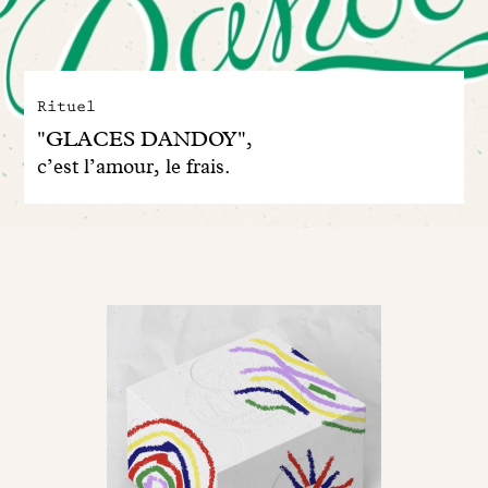
Rituel
"GLACES DANDOY",
c’est l’amour, le frais.