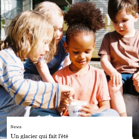
Engagé avec bon sens
Manifesto
Dandoy Family
Boutiques
Mon compte
E-Shop
News
Un glacier qui fait l'été