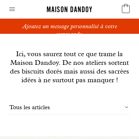
MAISON DANDOY
Ajoutez un message personnalisé à votre
Speculoos
commande.
News
Biscuits
Ici, vous saurez tout ce que trame la
Maison Dandoy. De nos ateliers sortent
Pains sucrés
des biscuits dorés mais aussi des sacrées
Gâteaux
idées à ne surtout pas manquer !
Friandises
Filtrer
Tous les articles
Gaufres
les
Cadeaux d'affaires
articles