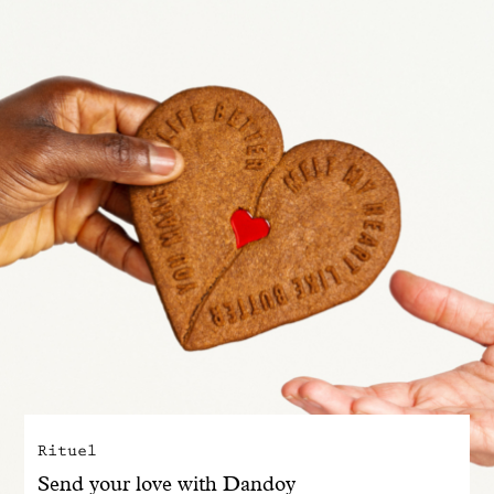
Engagé avec bon sens
Manifesto
Dandoy Family
Boutiques
Mon compte
E-Shop
Rituel
Send your love with Dandoy