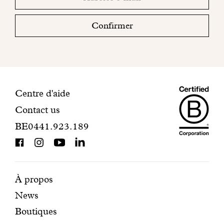
sociaux
email
votre
boite
Confirmer
mail
pour
finaliser
votre
inscription.
Maiso
Informations
Centre d'aide
Contact us
Dando
de
BE0441.923.189
is
contact
BCorp
certifi
Pages
Navigation
À propos
News
mises
secondaire
Boutiques
en