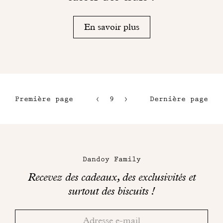
En savoir plus
Première page
9
10
Dernière page
6
11
7
12
Maison
8
Dandoy
Dandoy Family
sur
Recevez des cadeaux, des exclusivités et
les
surtout des biscuits !
réseaux
Merci!
Adresse
Consultez