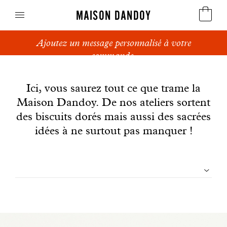
MAISON DANDOY
Ajoutez un message personnalisé à votre
Speculoos
commande.
News
Biscuits
Ici, vous saurez tout ce que trame la
Maison Dandoy. De nos ateliers sortent
Pains sucrés
des biscuits dorés mais aussi des sacrées
Gâteaux
idées à ne surtout pas manquer !
Friandises
Filtrer
Gaufres
les
Cadeaux d'affaires
articles