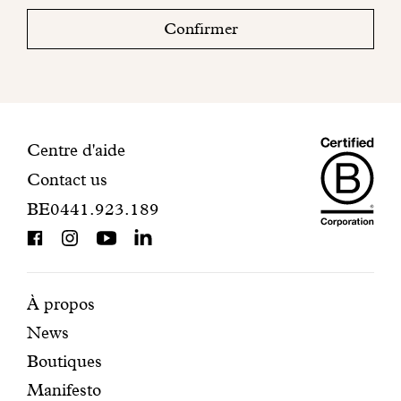
boite
Confirmer
mail
pour
finaliser
votre
inscription.
Maiso
Informations
Centre d'aide
Contact us
Dando
de
BE0441.923.189
is
contact
BCorp
certifi
Pages
Navigation
À propos
News
mises
secondaire
Boutiques
en
Manifesto