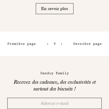
En savoir plus
Première page
9
10
Dernière page
6
11
7
12
Maison
8
Dandoy
Dandoy Family
sur
Recevez des cadeaux, des exclusivités et
les
surtout des biscuits !
réseaux
Merci!
Adresse
Consultez
sociaux
email
votre