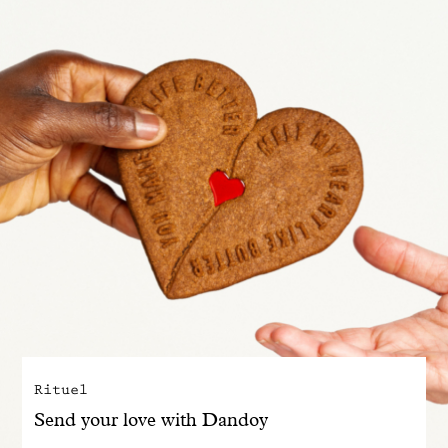
Engagé avec bon sens
Manifesto
Dandoy Family
Boutiques
Mon compte
E-Shop
Rituel
Send your love with Dandoy