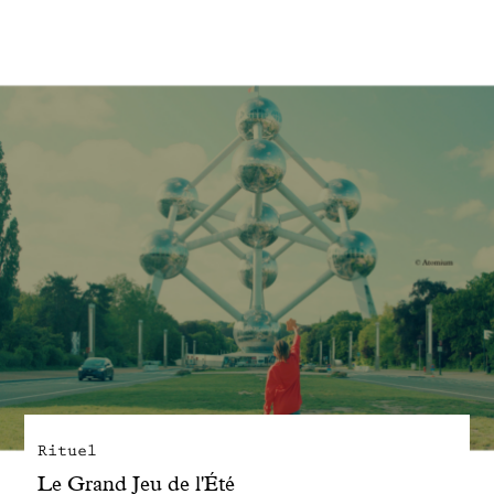
Engagé avec bon sens
Manifesto
Dandoy Family
Boutiques
Mon compte
E-Shop
Rituel
Le Grand Jeu de l'Été