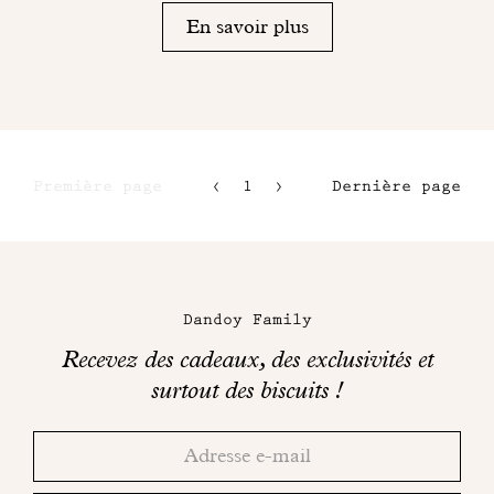
En savoir plus
Première page
1
2
Dernière page
3
4
Maison
Dandoy
Dandoy Family
sur
Recevez des cadeaux, des exclusivités et
les
surtout des biscuits !
réseaux
Merci!
Adresse
Consultez
sociaux
email
votre