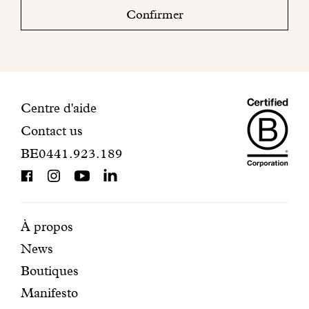
boite
Confirmer
mail
pour
finaliser
votre
inscription.
Maiso
Informations
Centre d'aide
Contact us
Dando
de
BE0441.923.189
is
contact
BCorp
certifi
Pages
Navigation
À propos
News
mises
secondaire
Boutiques
en
Manifesto
avant