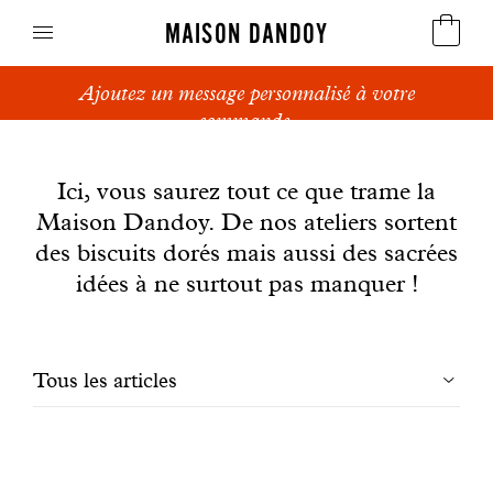
MAISON DANDOY
Ajoutez un message personnalisé à votre
Speculoos
commande.
News
Biscuits
Ici, vous saurez tout ce que trame la
Maison Dandoy. De nos ateliers sortent
Pains sucrés
des biscuits dorés mais aussi des sacrées
Gâteaux
idées à ne surtout pas manquer !
Friandises
Filtrer
Tous les articles
Gaufres
les
Cadeaux d'affaires
articles