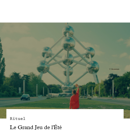
Engagé avec bon sens
Manifesto
Dandoy Family
Boutiques
Mon compte
E-Shop
Rituel
Le Grand Jeu de l'Été