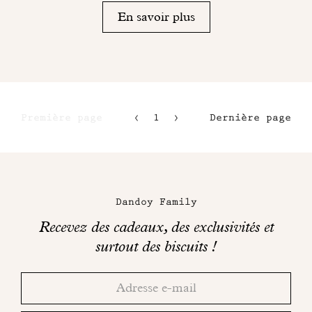
En savoir plus
Première page
1
2
Dernière page
3
4
Maison
Dandoy
Dandoy Family
sur
Recevez des cadeaux, des exclusivités et
les
surtout des biscuits !
réseaux
Merci!
Adresse
Consultez
sociaux
email
votre