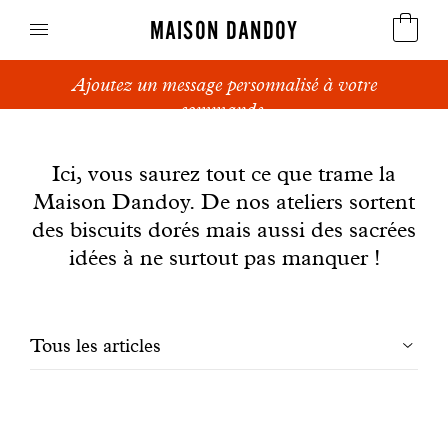
MAISON DANDOY
Ajoutez un message personnalisé à votre
Speculoos
commande.
News
Biscuits
Ici, vous saurez tout ce que trame la
Maison Dandoy. De nos ateliers sortent
Pains sucrés
des biscuits dorés mais aussi des sacrées
Gâteaux
idées à ne surtout pas manquer !
Friandises
Filtrer
Tous les articles
Gaufres
les
Cadeaux d'affaires
articles