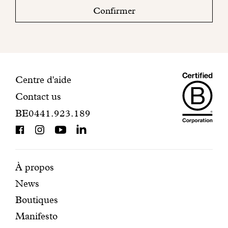
boite
Confirmer
mail
pour
finaliser
votre
inscription.
Maiso
Informations
Centre d'aide
Contact us
Dando
de
BE0441.923.189
is
contact
BCorp
certifi
Pages
Navigation
À propos
News
mises
secondaire
Boutiques
en
Manifesto
avant