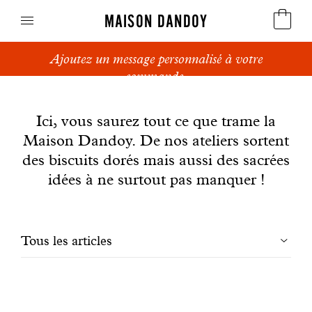
MAISON DANDOY
Ajoutez un message personnalisé à votre
Speculoos
commande.
News
Biscuits
Ici, vous saurez tout ce que trame la
Maison Dandoy. De nos ateliers sortent
Pains sucrés
des biscuits dorés mais aussi des sacrées
Gâteaux
idées à ne surtout pas manquer !
Friandises
Filtrer
Tous les articles
Gaufres
les
Cadeaux d'affaires
articles