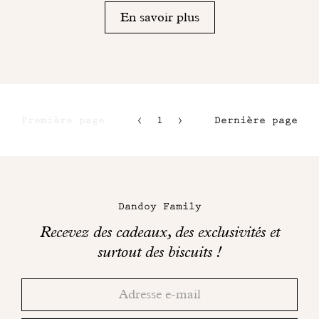
En savoir plus
Première page
1
2
Dernière page
3
4
Maison
Dandoy
Dandoy Family
sur
Recevez des cadeaux, des exclusivités et
les
surtout des biscuits !
réseaux
Merci!
Adresse
Consultez
sociaux
email
votre