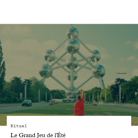
Engagé avec bon sens
Manifesto
Dandoy Family
Boutiques
Mon compte
E-Shop
Rituel
Le Grand Jeu de l'Été