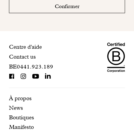
boite
Confirmer
mail
pour
finaliser
votre
inscription.
Maiso
Informations
Centre d'aide
Contact us
Dando
de
BE0441.923.189
is
contact
BCorp
certifi
Pages
Navigation
À propos
News
mises
secondaire
Boutiques
en
Manifesto
avant