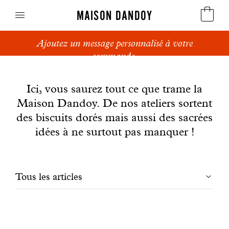
MAISON DANDOY
Ajoutez un message personnalisé à votre
Speculoos
commande.
News
Biscuits
Ici, vous saurez tout ce que trame la
Maison Dandoy. De nos ateliers sortent
Pains sucrés
des biscuits dorés mais aussi des sacrées
Gâteaux
idées à ne surtout pas manquer !
Friandises
Filtrer
Tous les articles
Gaufres
les
Cadeaux d'affaires
articles