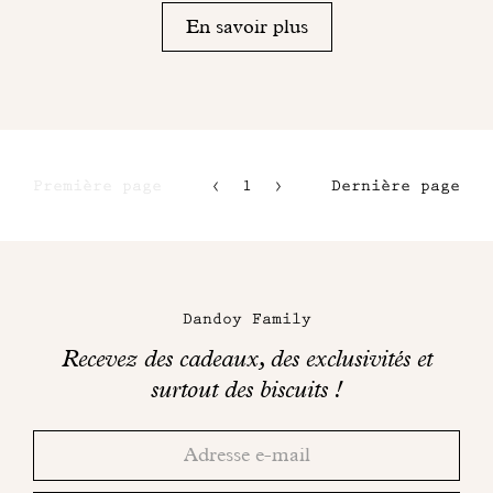
En savoir plus
Première page
1
2
Dernière page
3
4
Maison
Dandoy
Dandoy Family
sur
Recevez des cadeaux, des exclusivités et
les
surtout des biscuits !
réseaux
Merci!
Adresse
Consultez
sociaux
email
votre