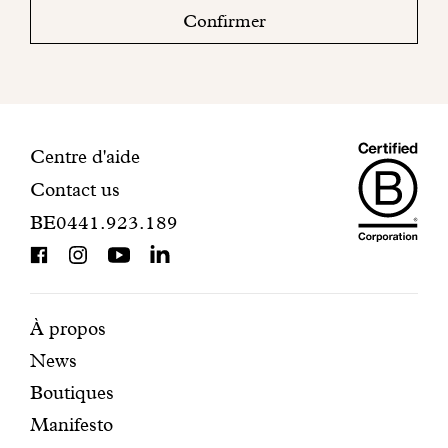
boite
Confirmer
mail
pour
finaliser
votre
inscription.
Maiso
Informations
Centre d'aide
Contact us
Dando
de
BE0441.923.189
is
contact
BCorp
certifi
Pages
Navigation
À propos
News
mises
secondaire
Boutiques
en
Manifesto
avant