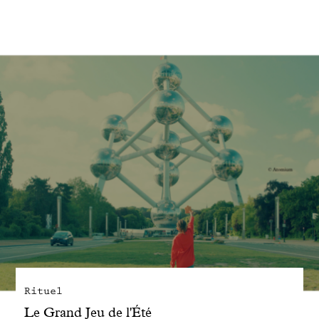
Engagé avec bon sens
Manifesto
Dandoy Family
Boutiques
Mon compte
E-Shop
Rituel
Le Grand Jeu de l'Été