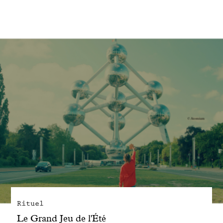
Engagé avec bon sens
Manifesto
Dandoy Family
Boutiques
Mon compte
E-Shop
Rituel
Le Grand Jeu de l'Été