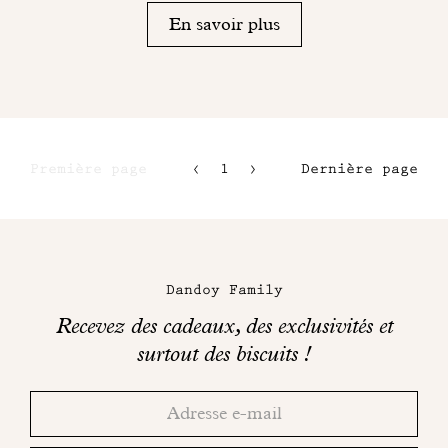
En savoir plus
Première page
1
2
Dernière page
3
4
Maison
Dandoy
Dandoy Family
sur
Recevez des cadeaux, des exclusivités et
les
surtout des biscuits !
réseaux
Merci!
Adresse
Consultez
sociaux
email
votre