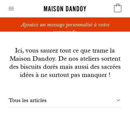
MAISON DANDOY
Ajoutez un message personnalisé à votre
Speculoos
commande.
News
Biscuits
Ici, vous saurez tout ce que trame la
Maison Dandoy. De nos ateliers sortent
Pains sucrés
des biscuits dorés mais aussi des sacrées
Gâteaux
idées à ne surtout pas manquer !
Friandises
Filtrer
Tous les articles
Gaufres
les
Cadeaux d'affaires
articles