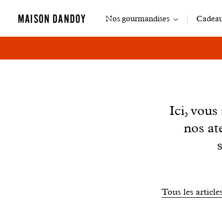
Navigation
MAISON DANDOY
Nos gourmandises
Cadeaux
principale
News
Ici, vou
nos at
Filtrer
Tous les article
les