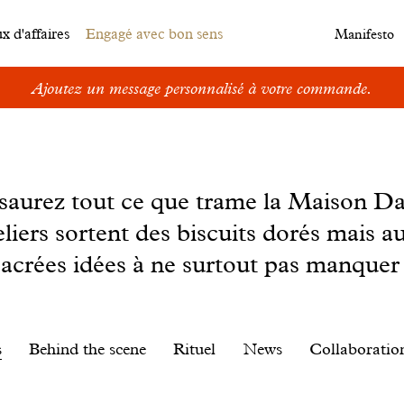
 d'affaires
Engagé avec bon sens
Manifesto
Ajoutez un message personnalisé à votre commande.
s saurez tout ce que trame la Maison D
eliers sortent des biscuits dorés mais au
sacrées idées à ne surtout pas manquer 
s
Behind the scene
Rituel
News
Collaboratio