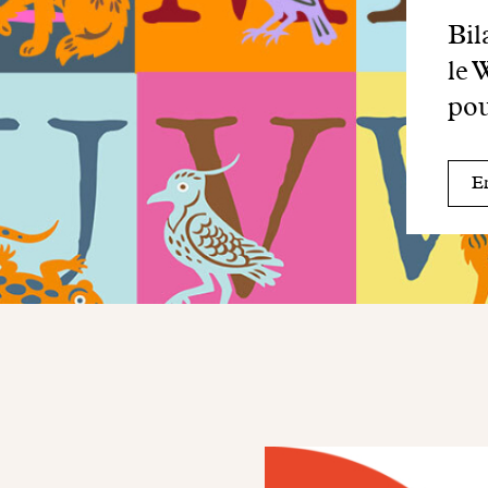
Bil
le 
pou
En