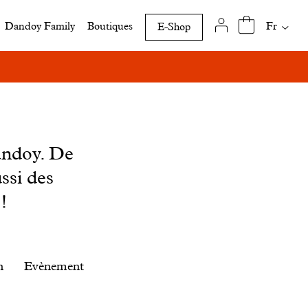
Traduct
Fr
Dandoy Family
Boutiques
E-Shop
disponi
de
cette
page
andoy. De
ssi des
!
n
Evènement