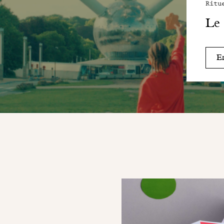
Ritu
Le 
En