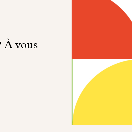
? À vous
!