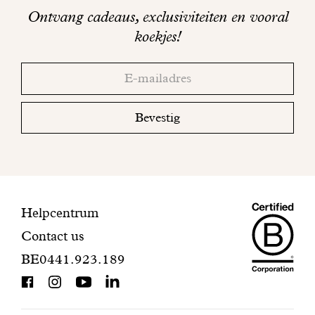
op
Ontvang cadeaus, exclusiviteiten en vooral
sociale
koekjes!
media
Bedankt!
Adresse
Controleer
email
uw
mailbox
Bevestig
om
uw
inschrijving
te
voltooien.
Maiso
Contactinformatie
Helpcentrum
Contact us
Dando
BE0441.923.189
is
BCorp