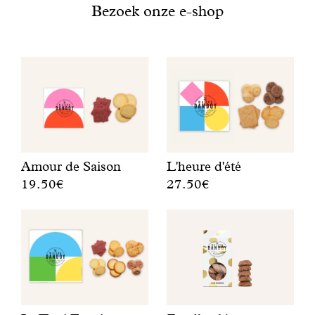
Met gezond verstand
Bezoek onze e-shop
Manifesto
Dandoy Family
Boetieks
Amour de Saison
L'heure d'été
Mijn account
19.50€
27.50€
E
F
E-shop
e
r
n
u
r
i
o
t
n
i
d
g
c
e