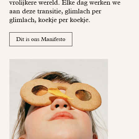
vrolijkere wereld. Elke dag werken we
s
e
aan deze transitie, glimlach per
c
k
glimlach, koekje per koekje.
h
j
i
e
j
k
Dit is ons Manifesto
n
l
b
e
r
i
e
n
n
.
g
t
i
n
j
o
u
w
d
a