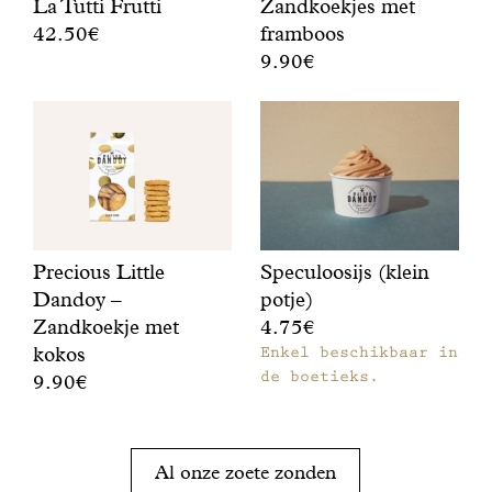
La Tutti Frutti
Zandkoekjes met
i
k
42.50€
framboos
t
o
9.90€
E
r
e
e
Z
o
k
n
a
e
j
f
n
n
e
r
d
k
s
u
k
o
m
i
o
e
e
t
e
k
t
i
k
j
e
Precious Little
Speculoosijs (klein
g
j
e
e
Dandoy –
potje)
e
e
f
n
Zandkoekje met
4.75€
,
s
i
z
k
kokos
Enkel beschikbaar in
m
j
o
r
de boetieks.
e
n
e
9.90€
o
t
,
t
Z
k
f
e
e
a
a
r
n
z
n
Al onze zoete zonden
n
a
e
o
d