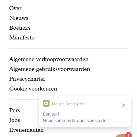
certifi
Aanbevolen
Secundaire
Over
Nieuws
pagina's
navigatie
Boetieks
Manifesto
Conditions
Algemene verkoopvoorwaarden
Algemene gebruiksvoorwaarden
Privacycharter
Cookie voorkeuren
Ontdek
Pers
Jobs
onze
Evenementen
geschiedenis