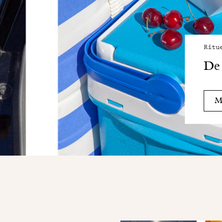
Ritu
De 
Me