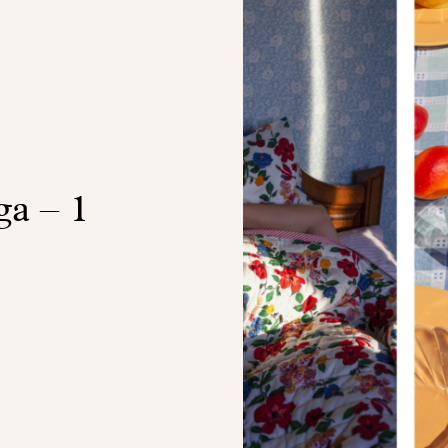
a – 1