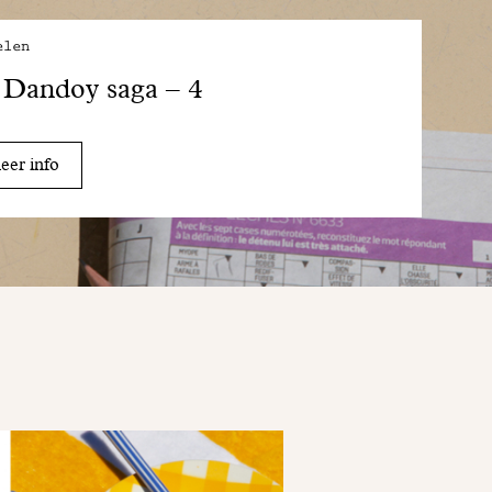
elen
Dandoy saga – 4
er info