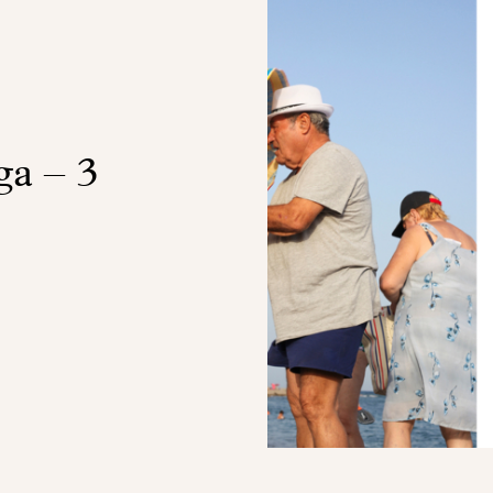
a – 3