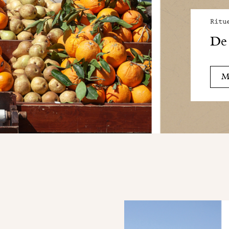
Ritu
De 
Me