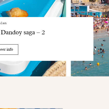
elen
Dandoy saga – 2
er info