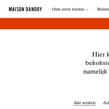
Navigatie
MAISON DANDOY
Onze zoete zonden
Relati
Nieuws
Hier 
bekokst
namelijk
Filtrer
Alle artikels
Ac