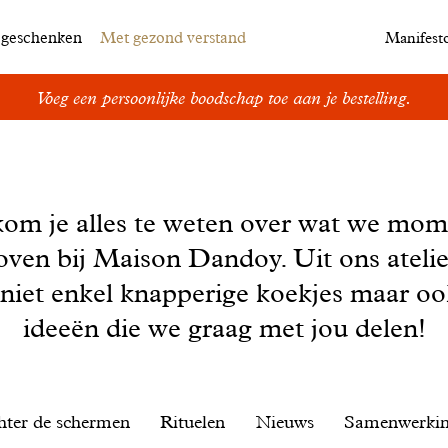
egeschenken
Met gezond verstand
Manifest
Dandoy Family : cadeaus, exclusiviteiten en vooral koekjes!
kom je alles te weten over wat we mom
oven bij Maison Dandoy. Uit ons ateli
 niet enkel knapperige koekjes maar o
ideeën die we graag met jou delen!
hter de schermen
Rituelen
Nieuws
Samenwerki