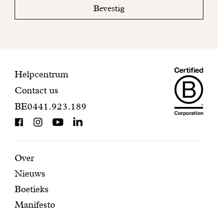
mailbox
Bevestig
om
uw
inschrijving
te
voltooien.
Maiso
Contactinformatie
Helpcentrum
Contact us
Dando
BE0441.923.189
is
BCorp
certifi
Aanbevolen
Secundaire
Over
Nieuws
pagina's
navigatie
Boetieks
Manifesto