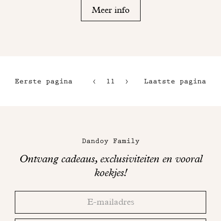
Meer info
Eerste pagina
11
12
Laatste pagina
8
13
9
14
Maison
10
Dandoy
Dandoy Family
op
Ontvang cadeaus, exclusiviteiten en vooral
sociale
koekjes!
media
Bedankt!
Adresse
Controleer
email
uw