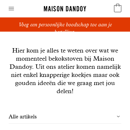
MAISON DANDOY
Voeg een persoonlijke boodschap toe aan je
Speculoos
bestelling.
Nieuws
Koekjes
Hier kom je alles te weten over wat we
momenteel bekokstoven bij Maison
Suikerbrood en peperkoek
Dandoy. Uit ons atelier komen namelijk
Cakes
niet enkel knapperige koekjes maar ook
gouden ideeën die we graag met jou
Snoepgoed
delen!
Wafels
Filtrer
Alle artikels
Relatiegeschenken
les