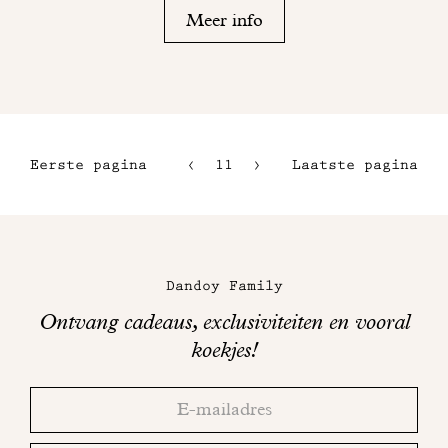
Meer info
Eerste pagina
11
12
Laatste pagina
8
13
9
14
Maison
10
Dandoy
Dandoy Family
op
Ontvang cadeaus, exclusiviteiten en vooral
sociale
koekjes!
media
Bedankt!
Adresse
Controleer
email
uw