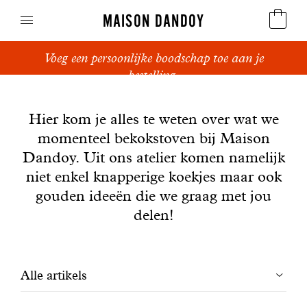
MAISON DANDOY
Voeg een persoonlijke boodschap toe aan je
Speculoos
bestelling.
Nieuws
Koekjes
Hier kom je alles te weten over wat we
momenteel bekokstoven bij Maison
Suikerbrood en peperkoek
Dandoy. Uit ons atelier komen namelijk
Cakes
niet enkel knapperige koekjes maar ook
gouden ideeën die we graag met jou
Snoepgoed
delen!
Wafels
Filtrer
Alle artikels
Relatiegeschenken
les