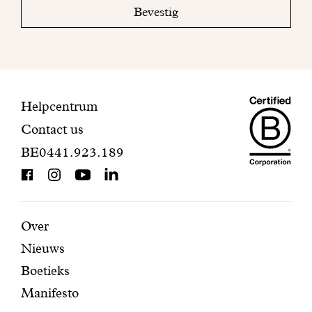
mailbox
Bevestig
om
uw
inschrijving
te
voltooien.
Maiso
Contactinformatie
Helpcentrum
Contact us
Dando
BE0441.923.189
is
BCorp
certifi
Aanbevolen
Secundaire
Over
Nieuws
pagina's
navigatie
Boetieks
Manifesto