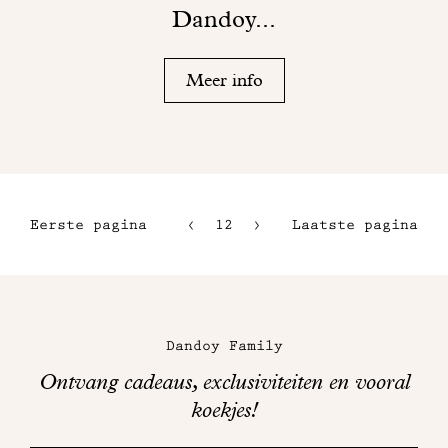
Dandoy...
Meer info
Eerste pagina
12
13
Laatste pagina
9
14
10
15
Maison
11
Dandoy
Dandoy Family
op
Ontvang cadeaus, exclusiviteiten en vooral
sociale
koekjes!
media
Bedankt!