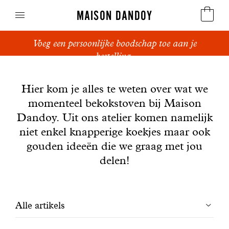
MAISON DANDOY
Voeg een persoonlijke boodschap toe aan je
Speculoos
bestelling.
Nieuws
Koekjes
Hier kom je alles te weten over wat we
momenteel bekokstoven bij Maison
Suikerbrood en peperkoek
Dandoy. Uit ons atelier komen namelijk
Cakes
niet enkel knapperige koekjes maar ook
gouden ideeën die we graag met jou
Snoepgoed
delen!
Wafels
Filtrer
Alle artikels
Relatiegeschenken
les