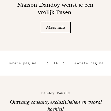
Maison Dandoy wenst je een
vrolijk Pasen.
Meer info
Eerste pagina
14
15
Laatste pagina
11
16
12
17
Maison
13
Dandoy
Dandoy Family
op
Ontvang cadeaus, exclusiviteiten en vooral
sociale
koekjes!