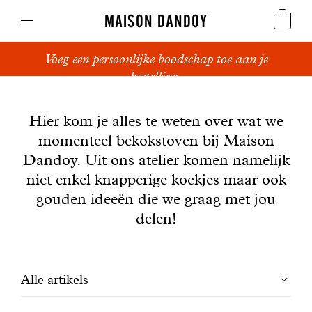
MAISON DANDOY
Voeg een persoonlijke boodschap toe aan je
Speculoos
bestelling.
Nieuws
Koekjes
Hier kom je alles te weten over wat we
momenteel bekokstoven bij Maison
Suikerbrood en peperkoek
Dandoy. Uit ons atelier komen namelijk
Cakes
niet enkel knapperige koekjes maar ook
gouden ideeën die we graag met jou
Snoepgoed
delen!
Wafels
Filtrer
Alle artikels
Relatiegeschenken
les