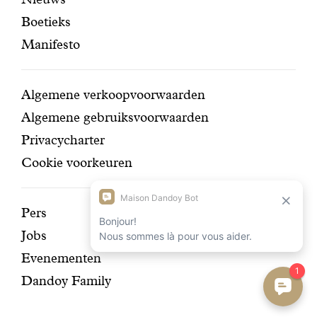
pagina's
navigatie
Boetieks
Manifesto
Conditions
Algemene verkoopvoorwaarden
Algemene gebruiksvoorwaarden
Privacycharter
Cookie voorkeuren
Ontdek
Pers
Jobs
onze
Evenementen
geschiedenis
Dandoy Family