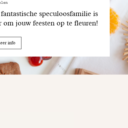
elen
fantastische speculoosfamilie is
r om jouw feesten op te fleuren!
er info