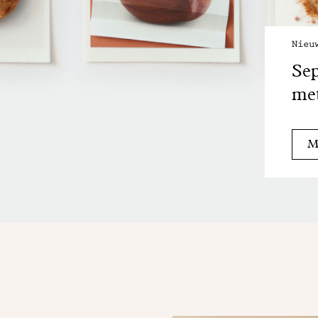
Nieu
Sep
met
Me