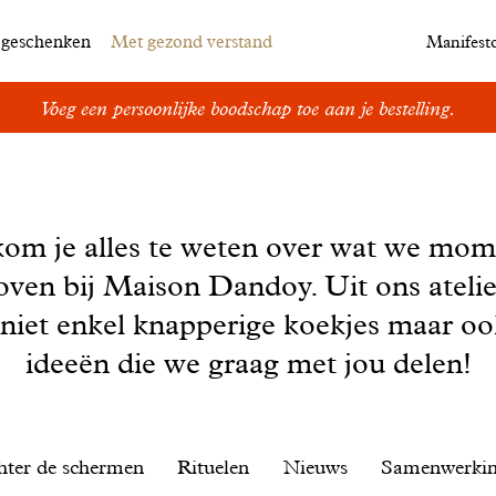
egeschenken
Met gezond verstand
Manifest
Voeg een persoonlijke boodschap toe aan je bestelling.
kom je alles te weten over wat we mom
oven bij Maison Dandoy. Uit ons ateli
 niet enkel knapperige koekjes maar o
ideeën die we graag met jou delen!
hter de schermen
Rituelen
Nieuws
Samenwerki