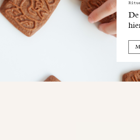
Ritu
De 
hie
Me