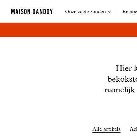
Navigatie
MAISON DANDOY
Onze zoete zonden
Relati
Nieuws
Hier 
bekokst
namelijk
Filtrer
Alle artikels
Ac