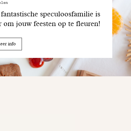
elen
fantastische speculoosfamilie is
r om jouw feesten op te fleuren!
er info