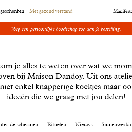
egeschenken
Met gezond verstand
Manifest
Voeg een persoonlijke boodschap toe aan je bestelling.
kom je alles te weten over wat we mom
oven bij Maison Dandoy. Uit ons ateli
 niet enkel knapperige koekjes maar o
ideeën die we graag met jou delen!
hter de schermen
Rituelen
Nieuws
Samenwerki