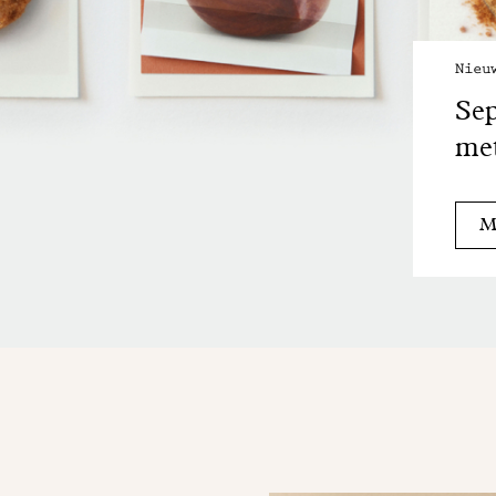
Nieu
Sep
met
Me