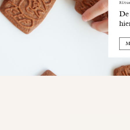
Ritu
De 
hie
Me