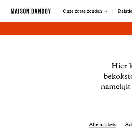
Navigatie
MAISON DANDOY
Onze zoete zonden
Relati
Nieuws
Hier 
bekokst
namelijk
Filtrer
Alle artikels
Ac