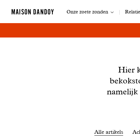
Navigatie
MAISON DANDOY
Onze zoete zonden
Relati
Nieuws
Hier 
bekokst
namelijk
Filtrer
Alle artikels
Ac