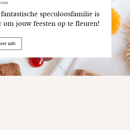
elen
fantastische speculoosfamilie is
r om jouw feesten op te fleuren!
er info