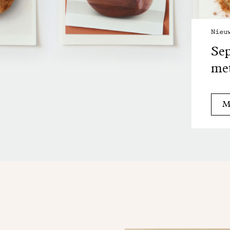
Nieu
Sep
met
Me