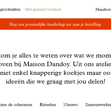
egeschenken
Met gezond verstand
Manifest
Voeg een persoonlijke boodschap toe aan je bestelling.
kom je alles te weten over wat we mom
oven bij Maison Dandoy. Uit ons ateli
 niet enkel knapperige koekjes maar o
ideeën die we graag met jou delen!
hter de schermen
Rituelen
Nieuws
Samenwerki