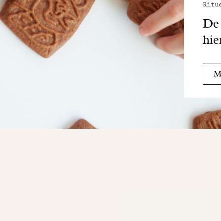
Ritu
De 
hie
Me