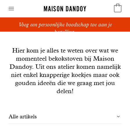
MAISON DANDOY
Voeg een persoonlijke boodschap toe aan je
Speculoos
bestelling.
Nieuws
Koekjes
Hier kom je alles te weten over wat we
momenteel bekokstoven bij Maison
Suikerbrood en peperkoek
Dandoy. Uit ons atelier komen namelijk
Cakes
niet enkel knapperige koekjes maar ook
gouden ideeën die we graag met jou
Snoepgoed
delen!
Wafels
Filtrer
Alle artikels
Relatiegeschenken
les