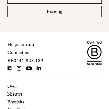
email
uw
mailbox
Bevestig
om
uw
inschrijving
te
voltooien.
Maiso
Contactinformatie
Helpcentrum
Contact us
Dando
BE0441.923.189
is
BCorp
certifi
Aanbevolen
Secundaire
Over
Nieuws
pagina's
navigatie
Boetieks