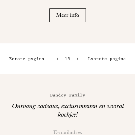
Meer info
Eerste pagina
15
16
Laatste pagina
12
17
13
18
Maison
14
Dandoy
Dandoy Family
op
Ontvang cadeaus, exclusiviteiten en vooral
sociale
koekjes!
media
Bedankt!
Adresse
Controleer