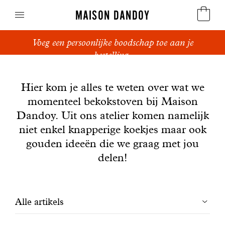
MAISON DANDOY
Voeg een persoonlijke boodschap toe aan je
Speculoos
bestelling.
Nieuws
Koekjes
Hier kom je alles te weten over wat we
momenteel bekokstoven bij Maison
Suikerbrood en peperkoek
Dandoy. Uit ons atelier komen namelijk
Cakes
niet enkel knapperige koekjes maar ook
gouden ideeën die we graag met jou
Snoepgoed
delen!
Wafels
Filtrer
Alle artikels
Relatiegeschenken
les