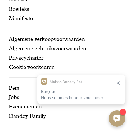
pagina's
navigatie
Boetieks
Manifesto
Conditions
Algemene verkoopvoorwaarden
Algemene gebruiksvoorwaarden
Privacycharter
Cookie voorkeuren
Ontdek
Pers
Jobs
onze
Evenementen
geschiedenis
Dandoy Family