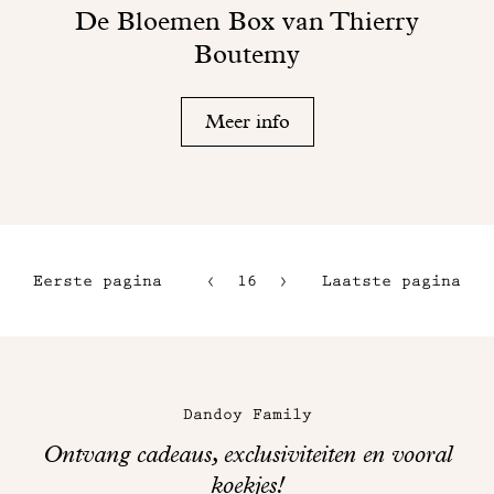
De Bloemen Box van Thierry
Boutemy
Meer info
Eerste pagina
16
17
Laatste pagina
13
18
14
Maison
15
Dandoy
Dandoy Family
op
Ontvang cadeaus, exclusiviteiten en vooral
sociale
koekjes!