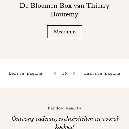
De Bloemen Box van Thierry
Boutemy
Meer info
Eerste pagina
16
17
Laatste pagina
13
18
14
Maison
15
Dandoy
Dandoy Family
op
Ontvang cadeaus, exclusiviteiten en vooral
sociale
koekjes!