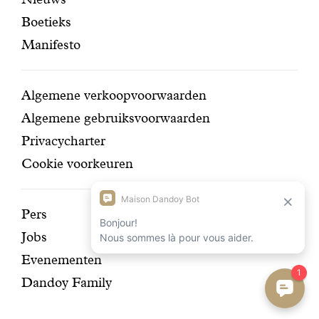
pagina's
navigatie
Boetieks
Manifesto
Conditions
Algemene verkoopvoorwaarden
Algemene gebruiksvoorwaarden
Privacycharter
Cookie voorkeuren
Ontdek
Pers
Jobs
onze
Evenementen
geschiedenis
Dandoy Family