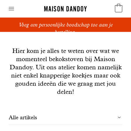
MAISON DANDOY
Voeg een persoonlijke boodschap toe aan je
Speculoos
bestelling.
Nieuws
Koekjes
Hier kom je alles te weten over wat we
momenteel bekokstoven bij Maison
Suikerbrood en peperkoek
Dandoy. Uit ons atelier komen namelijk
Cakes
niet enkel knapperige koekjes maar ook
gouden ideeën die we graag met jou
Snoepgoed
delen!
Wafels
Filtrer
Alle artikels
Relatiegeschenken
les