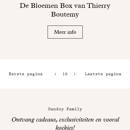
De Bloemen Box van Thierry
Boutemy
Meer info
Eerste pagina
16
17
Laatste pagina
13
18
14
Maison
15
Dandoy
Dandoy Family
op
Ontvang cadeaus, exclusiviteiten en vooral
sociale
koekjes!