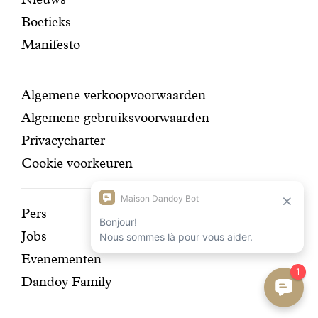
pagina's
navigatie
Boetieks
Manifesto
Conditions
Algemene verkoopvoorwaarden
Algemene gebruiksvoorwaarden
Privacycharter
Cookie voorkeuren
Ontdek
Pers
Jobs
onze
Evenementen
geschiedenis
Dandoy Family