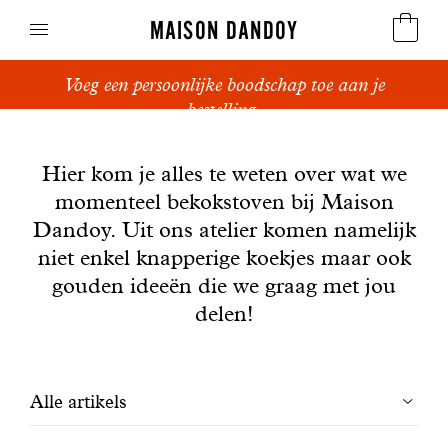
MAISON DANDOY
Voeg een persoonlijke boodschap toe aan je
Speculoos
bestelling.
Nieuws
Koekjes
Hier kom je alles te weten over wat we
momenteel bekokstoven bij Maison
Suikerbrood en peperkoek
Dandoy. Uit ons atelier komen namelijk
Cakes
niet enkel knapperige koekjes maar ook
gouden ideeën die we graag met jou
Snoepgoed
delen!
Wafels
Filtrer
Alle artikels
Relatiegeschenken
les