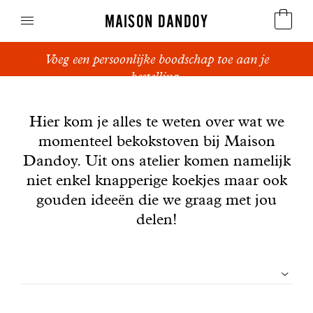
MAISON DANDOY
Voeg een persoonlijke boodschap toe aan je
Speculoos
bestelling.
Nieuws
Koekjes
Hier kom je alles te weten over wat we
momenteel bekokstoven bij Maison
Suikerbrood en peperkoek
Dandoy. Uit ons atelier komen namelijk
Cakes
niet enkel knapperige koekjes maar ook
gouden ideeën die we graag met jou
Snoepgoed
delen!
Wafels
Filtrer
Relatiegeschenken
les