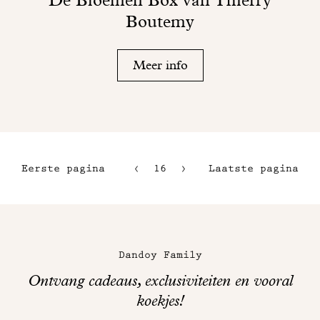
Boutemy
Meer info
Eerste pagina
16
17
Laatste pagina
13
18
14
Maison
15
Dandoy
Dandoy Family
op
Ontvang cadeaus, exclusiviteiten en vooral
sociale
koekjes!
Bedankt!