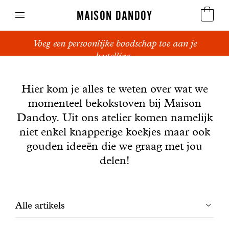
MAISON DANDOY
Voeg een persoonlijke boodschap toe aan je
Speculoos
bestelling.
Nieuws
Koekjes
Hier kom je alles te weten over wat we
momenteel bekokstoven bij Maison
Suikerbrood en peperkoek
Dandoy. Uit ons atelier komen namelijk
Cakes
niet enkel knapperige koekjes maar ook
gouden ideeën die we graag met jou
Snoepgoed
delen!
Wafels
Filtrer
Alle artikels
Relatiegeschenken
les