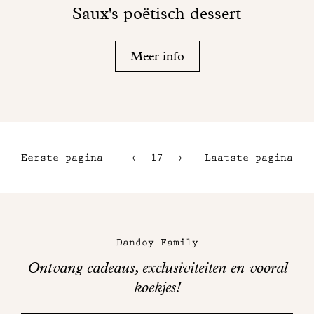
Saux's poëtisch dessert
Meer info
Eerste pagina
17
18
Laatste pagina
14
15
Maison
16
Dandoy
Dandoy Family
op
Ontvang cadeaus, exclusiviteiten en vooral
sociale
koekjes!
media
Bedankt!