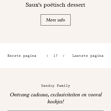
Saux's poëtisch dessert
Meer info
Eerste pagina
17
18
Laatste pagina
14
15
Maison
16
Dandoy
Dandoy Family
op
Ontvang cadeaus, exclusiviteiten en vooral
sociale
koekjes!
media
Bedankt!