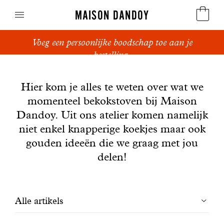
MAISON DANDOY
Voeg een persoonlijke boodschap toe aan je
Speculoos
bestelling.
Nieuws
Koekjes
Hier kom je alles te weten over wat we
momenteel bekokstoven bij Maison
Suikerbrood en peperkoek
Dandoy. Uit ons atelier komen namelijk
Cakes
niet enkel knapperige koekjes maar ook
gouden ideeën die we graag met jou
Snoepgoed
delen!
Wafels
Filtrer
Alle artikels
Relatiegeschenken
les