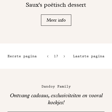
Saux's poëtisch dessert
Meer info
Eerste pagina
17
18
Laatste pagina
14
15
Maison
16
Dandoy
Dandoy Family
op
Ontvang cadeaus, exclusiviteiten en vooral
sociale
koekjes!
media
Bedankt!