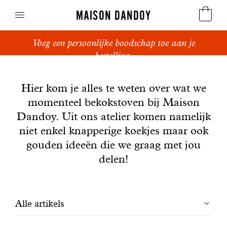
MAISON DANDOY
Voeg een persoonlijke boodschap toe aan je
Speculoos
bestelling.
Nieuws
Koekjes
Hier kom je alles te weten over wat we
momenteel bekokstoven bij Maison
Suikerbrood en peperkoek
Dandoy. Uit ons atelier komen namelijk
Cakes
niet enkel knapperige koekjes maar ook
gouden ideeën die we graag met jou
Snoepgoed
delen!
Wafels
Filtrer
Alle artikels
Relatiegeschenken
les