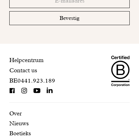
email
uw
mailbox
Bevestig
om
uw
inschrijving
te
voltooien.
Maiso
Contactinformatie
Helpcentrum
Contact us
Dando
BE0441.923.189
is
BCorp
certifi
Aanbevolen
Secundaire
Over
Nieuws
pagina's
navigatie
Boetieks