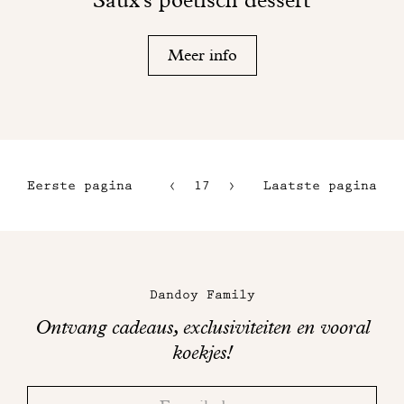
Meer info
Eerste pagina
17
18
Laatste pagina
14
15
Maison
16
Dandoy
Dandoy Family
op
Ontvang cadeaus, exclusiviteiten en vooral
sociale
koekjes!
media
Bedankt!
Adresse
Controleer