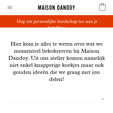
MAISON DANDOY
Voeg een persoonlijke boodschap toe aan je
Speculoos
bestelling.
Nieuws
Koekjes
Hier kom je alles te weten over wat we
momenteel bekokstoven bij Maison
Suikerbrood en peperkoek
Dandoy. Uit ons atelier komen namelijk
Cakes
niet enkel knapperige koekjes maar ook
gouden ideeën die we graag met jou
Snoepgoed
delen!
Wafels
Filtrer
Relatiegeschenken
les