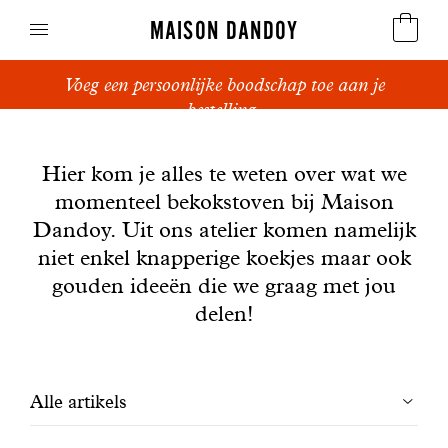
MAISON DANDOY
Voeg een persoonlijke boodschap toe aan je
Speculoos
bestelling.
Nieuws
Koekjes
Hier kom je alles te weten over wat we
momenteel bekokstoven bij Maison
Suikerbrood en peperkoek
Dandoy. Uit ons atelier komen namelijk
Cakes
niet enkel knapperige koekjes maar ook
gouden ideeën die we graag met jou
Snoepgoed
delen!
Wafels
Filtrer
Alle artikels
Relatiegeschenken
les