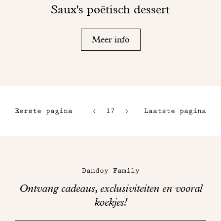
Saux's poëtisch dessert
Meer info
Eerste pagina
17
18
Laatste pagina
14
15
Maison
16
Dandoy
Dandoy Family
op
Ontvang cadeaus, exclusiviteiten en vooral
sociale
koekjes!
media
Bedankt!