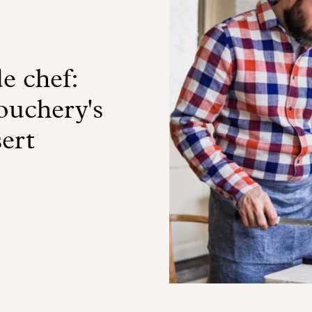
e chef:
uchery's
ert