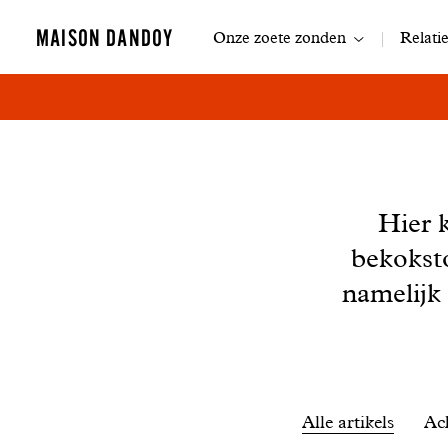
Navigatie
MAISON DANDOY
Onze zoete zonden
Relati
Nieuws
Hier 
bekokst
namelijk
Filtrer
Alle artikels
Ac