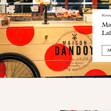
Nieu
Mai
Laf
Me