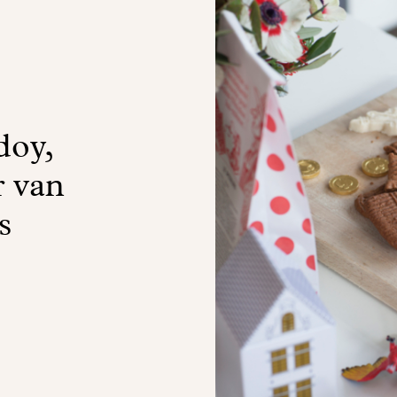
doy,
r van
s