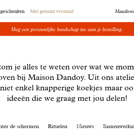
egeschenken
Met gezond verstand
Manifest
Voeg een persoonlijke boodschap toe aan je bestelling.
kom je alles te weten over wat we mom
oven bij Maison Dandoy. Uit ons ateli
 niet enkel knapperige koekjes maar o
ideeën die we graag met jou delen!
hter de schermen
Rituelen
Nieuws
Samenwerki