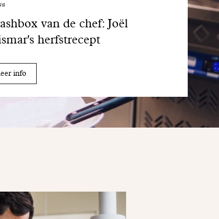
ws
shbox van de chef: Joël
smar's herfstrecept
er info