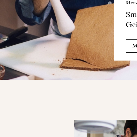
Nieu
Sma
Gei
Me