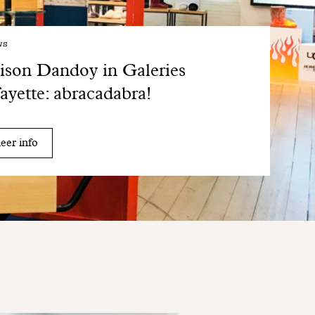
ws
son Dandoy in Galeries
ayette: abracadabra!
er info