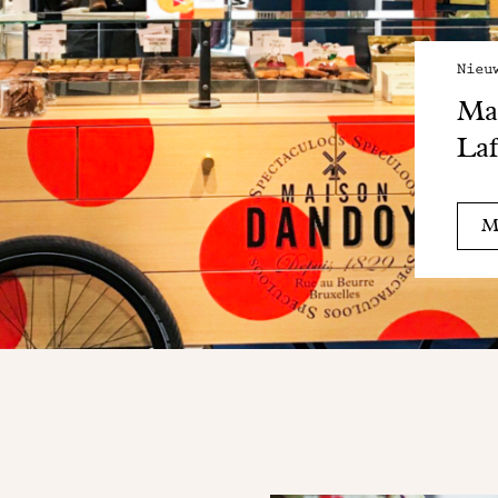
Nieu
Mai
Laf
Me