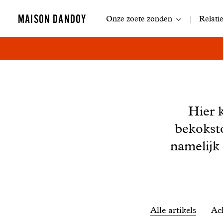
Navigatie
MAISON DANDOY
Onze zoete zonden
Relati
Nieuws
Hier 
bekokst
namelijk
Filtrer
Alle artikels
Ac