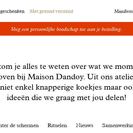
egeschenken
Met gezond verstand
Manifest
Voeg een persoonlijke boodschap toe aan je bestelling.
kom je alles te weten over wat we mom
oven bij Maison Dandoy. Uit ons ateli
 niet enkel knapperige koekjes maar o
ideeën die we graag met jou delen!
hter de schermen
Rituelen
Nieuws
Samenwerki