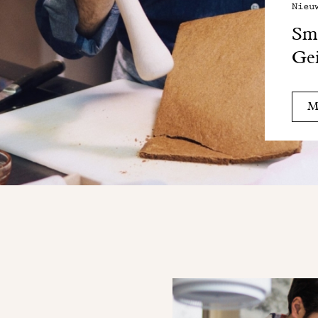
Nieu
Sma
Gei
Me