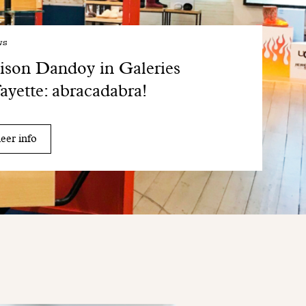
ws
son Dandoy in Galeries
ayette: abracadabra!
er info