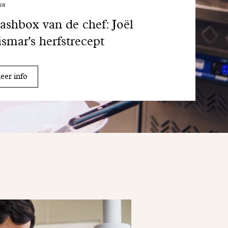
ws
shbox van de chef: Joël
smar's herfstrecept
er info