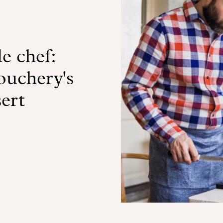
e chef:
uchery's
ert