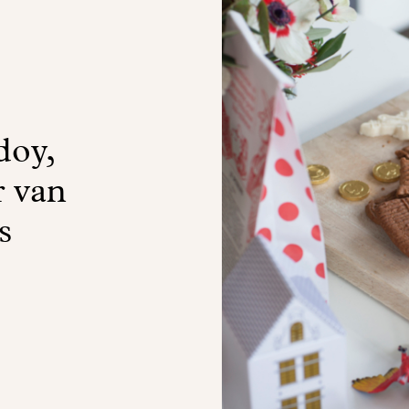
doy,
r van
s