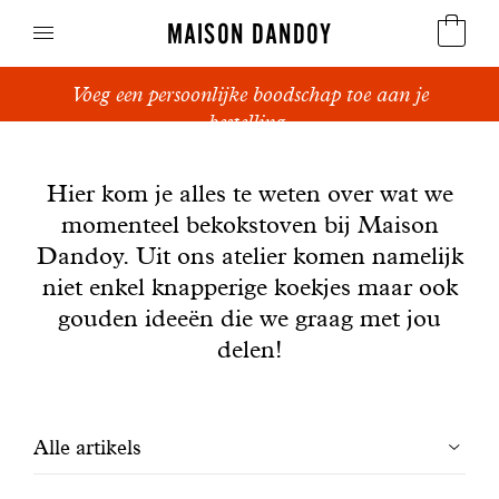
MAISON DANDOY
Voeg een persoonlijke boodschap toe aan je
Speculoos
bestelling.
Nieuws
Koekjes
Hier kom je alles te weten over wat we
momenteel bekokstoven bij Maison
Suikerbrood en peperkoek
Dandoy. Uit ons atelier komen namelijk
Cakes
niet enkel knapperige koekjes maar ook
gouden ideeën die we graag met jou
Snoepgoed
delen!
Wafels
Filtrer
Alle artikels
Relatiegeschenken
les