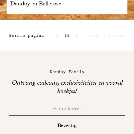
Dandoy en Bellerose
Eerste pagina
18
Laatste pagina
15
16
Maison
17
Dandoy
Dandoy Family
op
Ontvang cadeaus, exclusiviteiten en vooral
sociale
koekjes!
media
Bedankt!
Adresse
Controleer
email
uw
mailbox
Bevestig
om