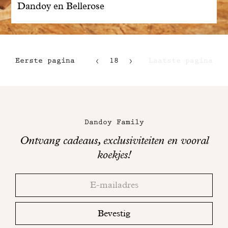
Dandoy en Bellerose
Eerste pagina
18
Laatste pagina
15
16
Maison
17
Dandoy
Dandoy Family
op
Ontvang cadeaus, exclusiviteiten en vooral
sociale
koekjes!
media
Bedankt!
Adresse
Controleer
email
uw
mailbox
Bevestig
om