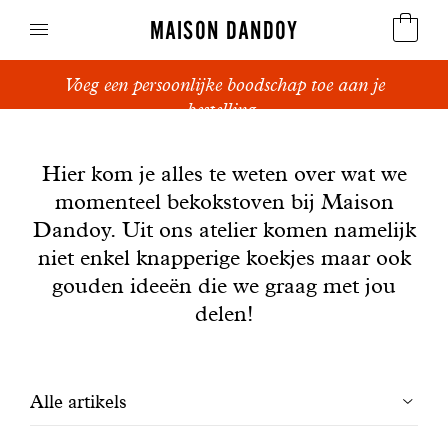
MAISON DANDOY
Voeg een persoonlijke boodschap toe aan je
Speculoos
bestelling.
Nieuws
Koekjes
Hier kom je alles te weten over wat we
momenteel bekokstoven bij Maison
Suikerbrood en peperkoek
Dandoy. Uit ons atelier komen namelijk
Cakes
niet enkel knapperige koekjes maar ook
gouden ideeën die we graag met jou
Snoepgoed
delen!
Wafels
Filtrer
Alle artikels
Relatiegeschenken
les