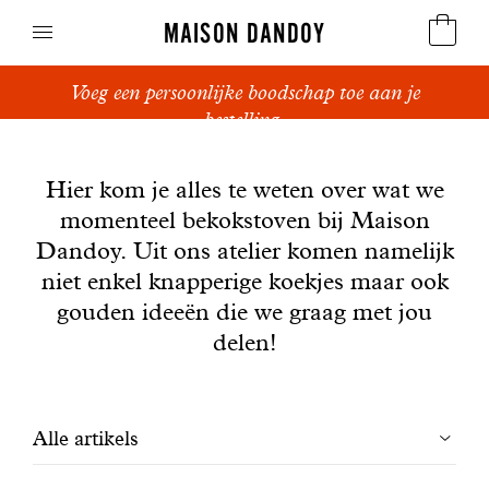
MAISON DANDOY
Voeg een persoonlijke boodschap toe aan je
Speculoos
bestelling.
Nieuws
Koekjes
Hier kom je alles te weten over wat we
momenteel bekokstoven bij Maison
Suikerbrood en peperkoek
Dandoy. Uit ons atelier komen namelijk
Cakes
niet enkel knapperige koekjes maar ook
gouden ideeën die we graag met jou
Snoepgoed
delen!
Wafels
Filtrer
Alle artikels
Relatiegeschenken
les