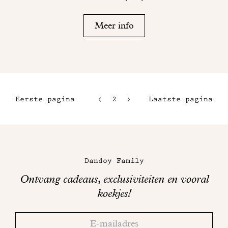
Meer info
Eerste pagina
2
3
Laatste pagina
1
4
5
Maison
Dandoy
Dandoy Family
op
Ontvang cadeaus, exclusiviteiten en vooral
sociale
koekjes!
media
Bedankt!
Adresse
Controleer