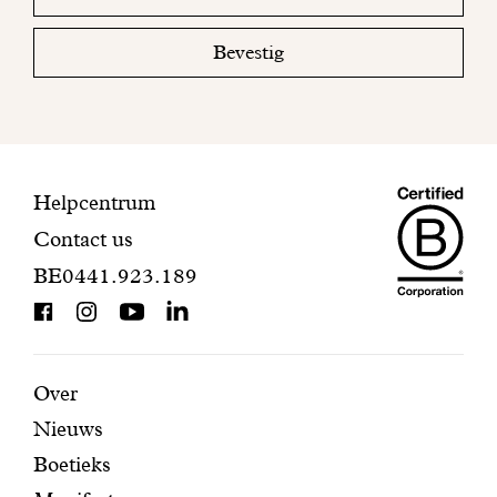
email
uw
mailbox
Bevestig
om
uw
inschrijving
te
voltooien.
Maiso
Contactinformatie
Helpcentrum
Contact us
Dando
BE0441.923.189
is
BCorp
certifi
Aanbevolen
Secundaire
Over
Nieuws
pagina's
navigatie
Boetieks