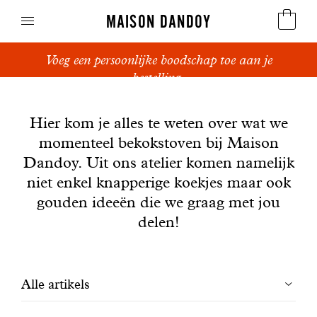
MAISON DANDOY
Voeg een persoonlijke boodschap toe aan je
Speculoos
bestelling.
Nieuws
Koekjes
Hier kom je alles te weten over wat we
momenteel bekokstoven bij Maison
Suikerbrood en peperkoek
Dandoy. Uit ons atelier komen namelijk
Cakes
niet enkel knapperige koekjes maar ook
gouden ideeën die we graag met jou
Snoepgoed
delen!
Wafels
Filtrer
Alle artikels
Relatiegeschenken
les