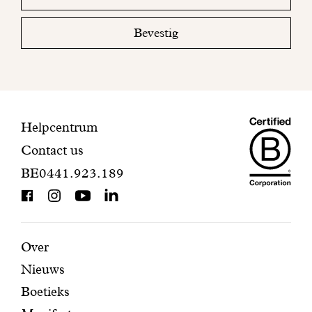
email
uw
mailbox
Bevestig
om
uw
inschrijving
te
voltooien.
Maiso
Contactinformatie
Helpcentrum
Contact us
Dando
BE0441.923.189
is
BCorp
certifi
Aanbevolen
Secundaire
Over
Nieuws
pagina's
navigatie
Boetieks