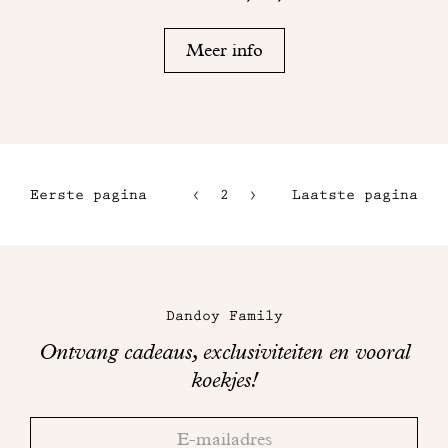
Meer info
Eerste pagina
2
3
Laatste pagina
1
4
5
Maison
Dandoy
Dandoy Family
op
Ontvang cadeaus, exclusiviteiten en vooral
sociale
koekjes!
media
Bedankt!
Adresse
Controleer