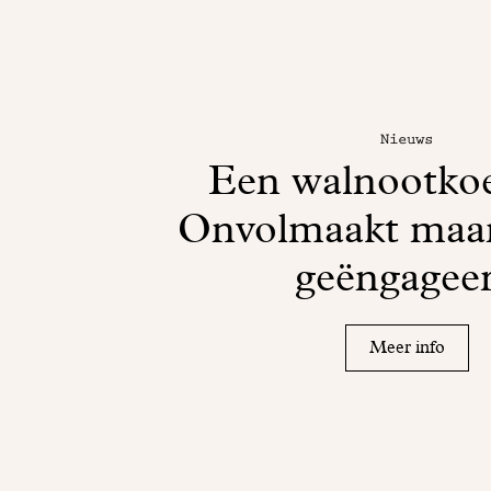
Nieuws
Een walnootko
Onvolmaakt maar
geëngagee
Meer info