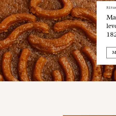
Ritu
Mai
lev
18
Me