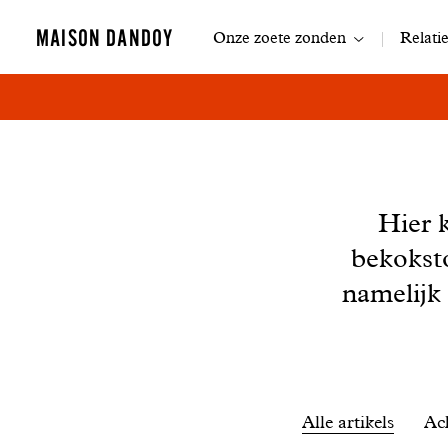
Navigatie
MAISON DANDOY
Onze zoete zonden
Relati
Nieuws
Hier 
bekokst
namelijk
Filtrer
Alle artikels
Ac