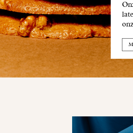
Onz
lat
onz
Me