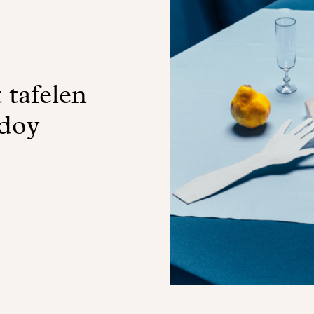
 tafelen
doy