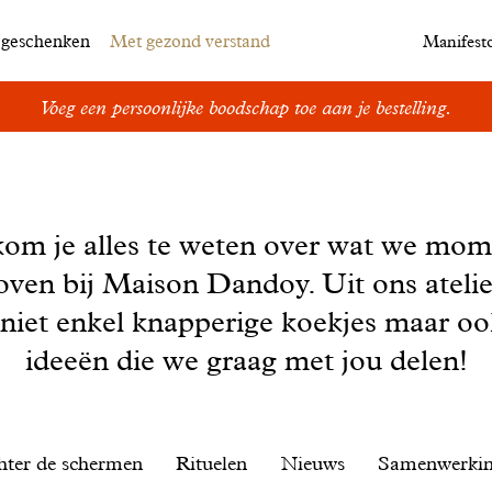
egeschenken
Met gezond verstand
Manifest
Voeg een persoonlijke boodschap toe aan je bestelling.
kom je alles te weten over wat we mom
oven bij Maison Dandoy. Uit ons ateli
 niet enkel knapperige koekjes maar o
ideeën die we graag met jou delen!
hter de schermen
Rituelen
Nieuws
Samenwerki