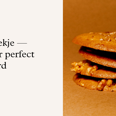
ekje —
 perfect
rd