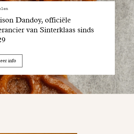
elen
son Dandoy, officiële
erancier van Sinterklaas sinds
29
er info