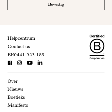
mailbox
Bevestig
om
uw
inschrijving
te
voltooien.
Maiso
Contactinformatie
Helpcentrum
Contact us
Dando
BE0441.923.189
is
BCorp
certifi
Aanbevolen
Secundaire
Over
Nieuws
pagina's
navigatie
Boetieks
Manifesto