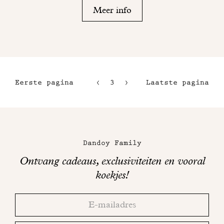
Meer info
Eerste pagina
3
4
Laatste pagina
1
5
2
6
Maison
Dandoy
Dandoy Family
op
Ontvang cadeaus, exclusiviteiten en vooral
sociale
koekjes!
media
Bedankt!
Adresse
Controleer
email
uw