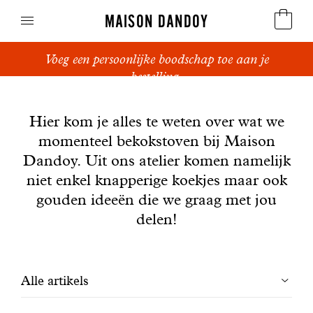
MAISON DANDOY
Voeg een persoonlijke boodschap toe aan je
Speculoos
bestelling.
Nieuws
Koekjes
Hier kom je alles te weten over wat we
momenteel bekokstoven bij Maison
Suikerbrood en peperkoek
Dandoy. Uit ons atelier komen namelijk
Cakes
niet enkel knapperige koekjes maar ook
gouden ideeën die we graag met jou
Snoepgoed
delen!
Wafels
Filtrer
Alle artikels
Relatiegeschenken
les