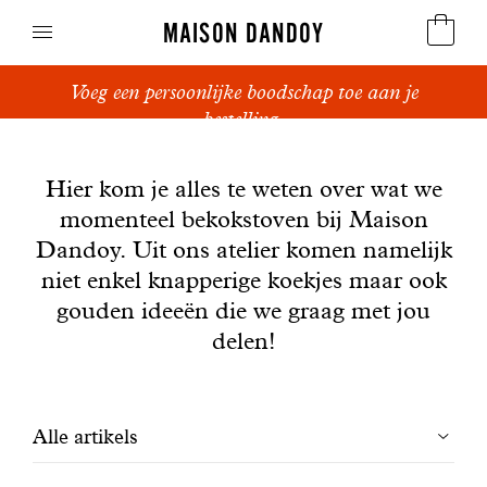
MAISON DANDOY
Voeg een persoonlijke boodschap toe aan je
Speculoos
bestelling.
Nieuws
Koekjes
Hier kom je alles te weten over wat we
momenteel bekokstoven bij Maison
Suikerbrood en peperkoek
Dandoy. Uit ons atelier komen namelijk
Cakes
niet enkel knapperige koekjes maar ook
gouden ideeën die we graag met jou
Snoepgoed
delen!
Wafels
Filtrer
Alle artikels
Relatiegeschenken
les