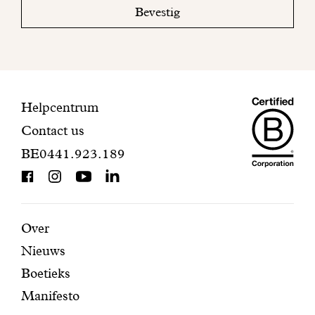
mailbox
Bevestig
om
uw
inschrijving
te
voltooien.
Maiso
Contactinformatie
Helpcentrum
Contact us
Dando
BE0441.923.189
is
BCorp
certifi
Aanbevolen
Secundaire
Over
Nieuws
pagina's
navigatie
Boetieks
Manifesto