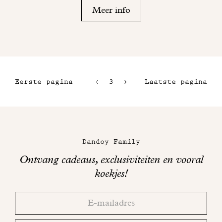
Meer info
Eerste pagina
3
4
Laatste pagina
1
5
2
6
Maison
Dandoy
Dandoy Family
op
Ontvang cadeaus, exclusiviteiten en vooral
sociale
koekjes!
media
Bedankt!
Adresse
Controleer
email
uw