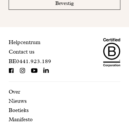
Bevestig
om
uw
inschrijving
te
voltooien.
Maiso
Contactinformatie
Helpcentrum
Contact us
Dando
BE0441.923.189
is
BCorp
certifi
Aanbevolen
Secundaire
Over
Nieuws
pagina's
navigatie
Boetieks
Manifesto