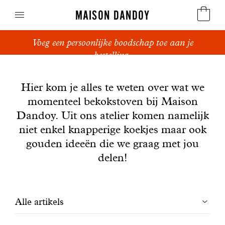
MAISON DANDOY
Voeg een persoonlijke boodschap toe aan je
Speculoos
bestelling.
Nieuws
Koekjes
Hier kom je alles te weten over wat we
momenteel bekokstoven bij Maison
Suikerbrood en peperkoek
Dandoy. Uit ons atelier komen namelijk
Cakes
niet enkel knapperige koekjes maar ook
gouden ideeën die we graag met jou
Snoepgoed
delen!
Wafels
Filtrer
Alle artikels
Relatiegeschenken
les