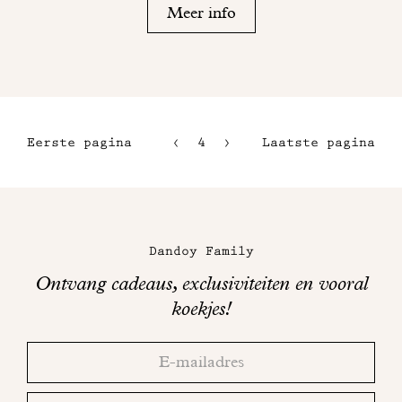
Meer info
Eerste pagina
4
5
Laatste pagina
1
6
2
7
Maison
3
Dandoy
Dandoy Family
op
Ontvang cadeaus, exclusiviteiten en vooral
sociale
koekjes!
media
Bedankt!
Adresse
Controleer
email
uw
mailbox