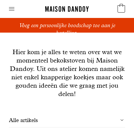
MAISON DANDOY
Voeg een persoonlijke boodschap toe aan je
Speculoos
bestelling.
Nieuws
Koekjes
Hier kom je alles te weten over wat we
momenteel bekokstoven bij Maison
Suikerbrood en peperkoek
Dandoy. Uit ons atelier komen namelijk
Cakes
niet enkel knapperige koekjes maar ook
gouden ideeën die we graag met jou
Snoepgoed
delen!
Wafels
Filtrer
Alle artikels
Relatiegeschenken
les