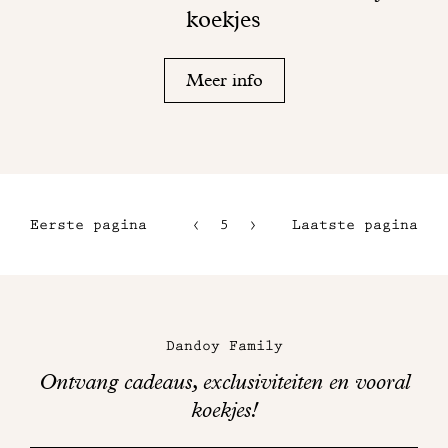
koekjes
Meer info
Eerste pagina
5
6
Laatste pagina
2
7
3
8
Maison
4
Dandoy
Dandoy Family
op
Ontvang cadeaus, exclusiviteiten en vooral
sociale
koekjes!
media
Bedankt!