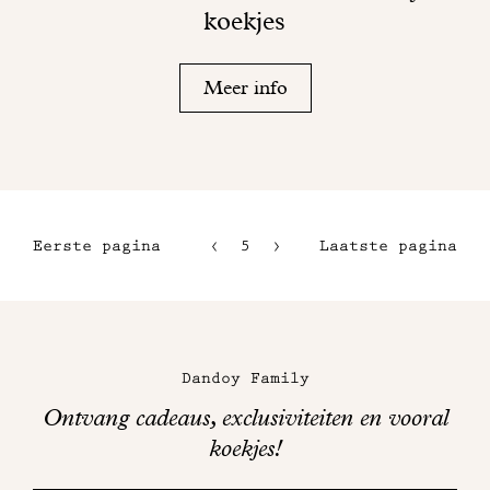
koekjes
Meer info
Eerste pagina
5
6
Laatste pagina
2
7
3
8
Maison
4
Dandoy
Dandoy Family
op
Ontvang cadeaus, exclusiviteiten en vooral
sociale
koekjes!
media
Bedankt!