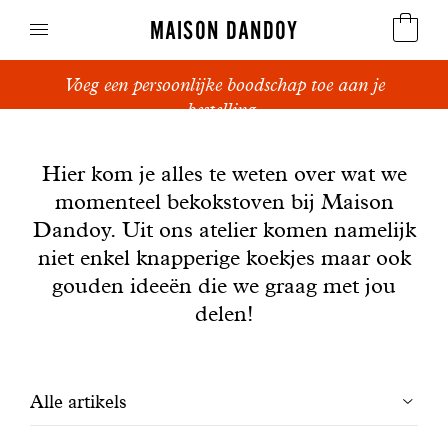
MAISON DANDOY
Voeg een persoonlijke boodschap toe aan je
Speculoos
bestelling.
Nieuws
Koekjes
Hier kom je alles te weten over wat we
momenteel bekokstoven bij Maison
Suikerbrood en peperkoek
Dandoy. Uit ons atelier komen namelijk
Cakes
niet enkel knapperige koekjes maar ook
gouden ideeën die we graag met jou
Snoepgoed
delen!
Wafels
Filtrer
Alle artikels
Relatiegeschenken
les