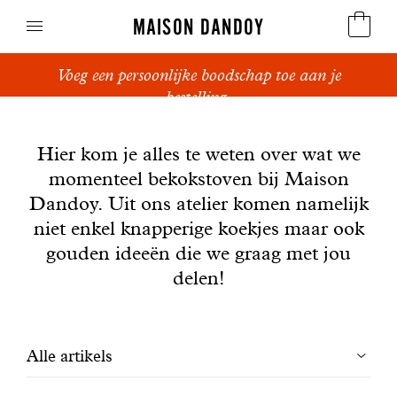
MAISON DANDOY
Voeg een persoonlijke boodschap toe aan je
Speculoos
bestelling.
Nieuws
Koekjes
Hier kom je alles te weten over wat we
momenteel bekokstoven bij Maison
Suikerbrood en peperkoek
Dandoy. Uit ons atelier komen namelijk
Cakes
niet enkel knapperige koekjes maar ook
gouden ideeën die we graag met jou
Snoepgoed
delen!
Wafels
Filtrer
Alle artikels
Relatiegeschenken
les