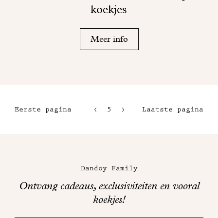
koekjes
Meer info
Eerste pagina
5
6
Laatste pagina
2
7
3
8
Maison
4
Dandoy
Dandoy Family
op
Ontvang cadeaus, exclusiviteiten en vooral
sociale
koekjes!
media
Bedankt!